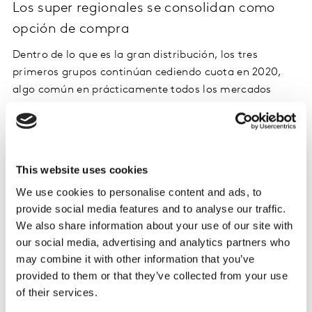
Los super regionales se consolidan como
opción de compra
Dentro de lo que es la gran distribución, los tres
primeros grupos continúan cediendo cuota en 2020,
algo común en prácticamente todos los mercados
occidentales, al encontrarnos con un mercado más
grande, pero también más repartido. No obstante,
cabe tener en cuenta que el incremento de volúmenes
que han generado los hogares españoles permite que
This website uses cookies
toda la distribución esté en niveles positivos.
We use cookies to personalise content and ads, to
provide social media features and to analyse our traffic.
Mercadona logró durante las semanas de la vuelta al
We also share information about your use of our site with
cole retomar la cuota de mercado que tenía en la
our social media, advertising and analytics partners who
época de confinamiento, superando sus cifras de la
may combine it with other information that you’ve
desescalada y la vuelta a la normalidad. Sin embargo,
provided to them or that they’ve collected from your use
estos números siguen por debajo de las cuotas que
of their services.
presentaba en 2019, y acumula una pérdida de cuota de