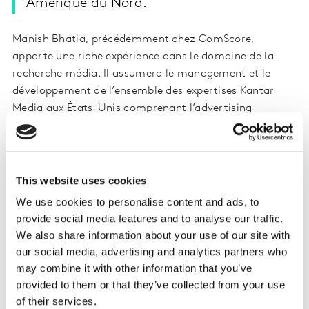
Amérique du Nord.
Manish Bhatia, précédemment chez ComScore,
apporte une riche expérience dans le domaine de la
recherche média. Il assumera le management et le
développement de l’ensemble des expertises Kantar
Media aux États-Unis comprenant l’advertising
intelligence, les données TGI (Target Group Index),
Kantar CMAG pour la communication politique et le
portail d’inventaire publicitaire SRDS. Manish Bhatia
pilotera également l’accélération du développement
This website uses cookies
des activités dans le digital par croissance organique et
We use cookies to personalise content and ads, to
acquisitions.
provide social media features and to analyse our traffic.
We also share information about your use of our site with
"Nous sommes très heureux de voir Manish nous
our social media, advertising and analytics partners who
rejoindre lors d’une étape aussi cruciale dans le
may combine it with other information that you’ve
développement de Kantar Media, quand nous
provided to them or that they’ve collected from your use
cherchons à apporter des solutions plus holistiques à
of their services.
nos clients en pleine transformation digitale", a