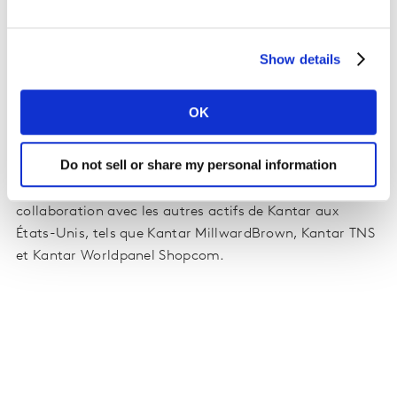
commenté Andy Brown, CEO Monde de Kantar Media.
Manish Bhatia déclarait : "C’est l’opportunité pour moi
Show details
d'utiliser mon expertise sur les médias traditionnels et
les médias digitaux afin de renforcer l’activité nord-
OK
américaine en adéquation avec la stratégie globale et
l’offre mondiale de Kantar Media."
Do not sell or share my personal information
Manish Bhatia sera membre du Board mondial de
Kantar Media et travaillera également en étroite
collaboration avec les autres actifs de Kantar aux
États-Unis, tels que Kantar MillwardBrown, Kantar TNS
et Kantar Worldpanel Shopcom.