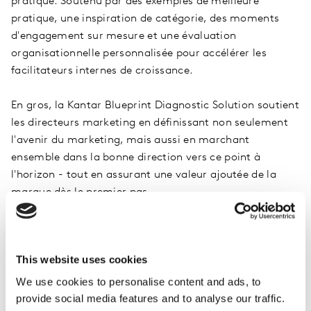
pratique. Soutenu par des exemples de meilleure
pratique, une inspiration de catégorie, des moments
d'engagement sur mesure et une évaluation
organisationnelle personnalisée pour accélérer les
facilitateurs internes de croissance.
En gros, la Kantar Blueprint Diagnostic Solution soutient
les directeurs marketing en définissant non seulement
l'avenir du marketing, mais aussi en marchant
ensemble dans la bonne direction vers ce point à
l'horizon - tout en assurant une valeur ajoutée de la
marque dès le premier pas.
Comment nous le faisons
La Kantar Blueprint Diagnostic Solution est un
This website uses cookies
programme propriétaire qui assure la collaboration
We use cookies to personalise content and ads, to
avec le client, l'engagement et l'implication des parties
provide social media features and to analyse our traffic.
prenantes importantes au sein d'une organisation.