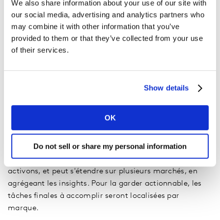
We also share information about your use of our site with
our social media, advertising and analytics partners who
Le livrable concret de la Diagnostic Solution est le
may combine it with other information that you’ve
potentiel de croissance de la marque identifié, y
provided to them or that they’ve collected from your use
compris une feuille de route de croissance de marque
of their services.
spécifique au client pour les 18-24 prochains mois avec
une direction claire sur les initiatives clés et les tâches à
accomplir. Les tâches à accomplir porteront sur le
Show details
"Quoi" (mix marketing ; monde extérieur) et le
"Comment" (piliers organisationnels ; organisation
OK
interne).
Do not sell or share my personal information
La Kantar Blueprint Diagnostic Solution commence par
définir clairement la catégorie que nous recherchons et
activons, et peut s'étendre sur plusieurs marchés, en
agrégeant les insights. Pour la garder actionnable, les
tâches finales à accomplir seront localisées par
marque.