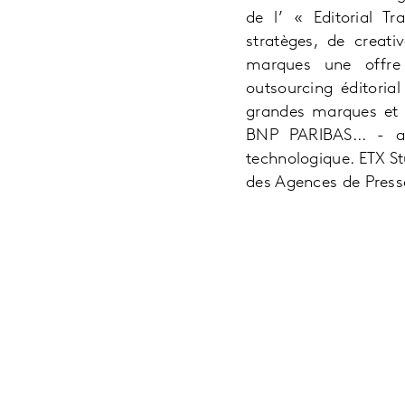
de l’ « Editorial T
stratèges, de creat
marques une offre 
outsourcing éditoria
grandes marques et m
BNP PARIBAS... - au
technologique. ETX St
des Agences de Presse