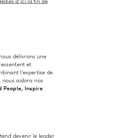
diés d’ici la fin de
 nous délivrons une
ressentent et
mbinant l'expertise de
, nous aidons nos
People, Inspire
end devenir le leader