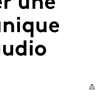
er une
unique
audio