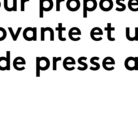
our propos
ovante et 
de presse 