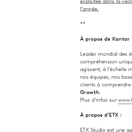
exploitée dans la veil
l’année.
**
À propos de Kantar 
Leader mondial des ét
compréhension unique 
agissent, à l'échelle
nos équipes, nos bas
clients à comprendre l
Growth
.
Plus d’infos sur
www.
À propos d’ETX :
ETX Studio est une a