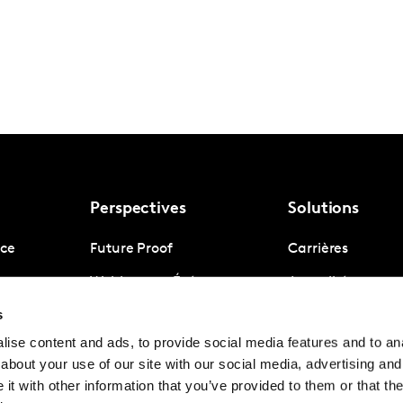
Perspectives
Solutions
nce
Future Proof
Carrières
gence
Webinars et Événements
Actualités presse
Kantar
s
igence
Nous contacter
ise content and ads, to provide social media features and to anal
Gouvernance
about your use of our site with our social media, advertising and
Press kit
t with other information that you’ve provided to them or that the