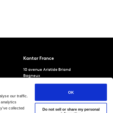
Kantar France
10 avenue Aristide Briand
Bagneux
Paris
92220
T
+33 1 40 92 66 66
OK
yse our traffic.
 analytics
y’ve collected
Do not sell or share my personal