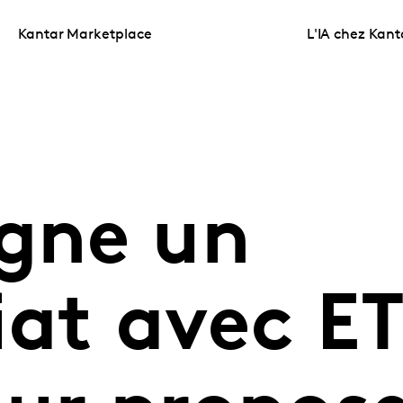
Kantar Marketplace
L'IA chez Kant
igne un
iat avec E