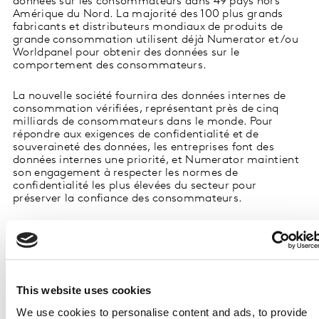
données sur les consommateurs dans 49 pays hors
Amérique du Nord.
La majorité des 100 plus grands
fabricants et distributeurs mondiaux de produits de
grande consommation utilisent déjà Numerator et/ou
Worldpanel pour obtenir des données sur le
comportement des consommateurs.
La nouvelle société fournira des données internes de
consommation vérifiées, représentant près de cinq
milliards de consommateurs dans le monde. Pour
répondre aux exigences de confidentialité et de
souveraineté des données, les entreprises font des
données internes une priorité, et Numerator maintient
son engagement à respecter les normes de
confidentialité les plus élevées du secteur pour
préserver la confiance des consommateurs.
Eric Belcher, actuel CEO de Numerator, dirigera la
nouvelle organisation issue de la fusion, qui mènera ses
activités à l'échelle mondiale sous le nom de
Numerator.
« Les marques, les distributeurs, les économistes et les
This website uses cookies
analystes de Wall Street s’appuient sur des données
différenciées et autorisées pour anticiper les tendances
We use cookies to personalise content and ads, to provide