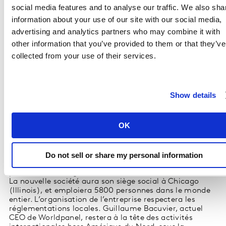
de consommation. Numerator et Worldpanel
social media features and to analyse our traffic. We also sha
enregistrent plus d’un million d'actes d’achats
quotidiens dans le monde, et nous utilisons une
information about your use of our site with our social media,
méthodologie brevetée pour les traiter », a déclaré
Eric
advertising and analytics partners who may combine it with
Belcher, CEO de Numerator
. « En tant que
other information that you’ve provided to them or that they’ve
propriétaires de ces données, nous pouvons garantir
qu’elles sont complètes et sans restriction, ce qui nous
collected from your use of their services.
permet de répondre à la demande croissante de
données spécifiques à un domaine pour alimenter les
modèles basés sur l'IA. »
Les données de Numerator et Worldpanel sont
Show details
largement utilisées dans les analyses des
consommateurs et des shoppers, et les spécialistes du
marketing exploitent ces données pour la création
OK
d'audience et la mesure de la publicité.
Grâce à leur
utilisation croissante dans l’analyse prédictive, les
données de la nouvelle entreprise peuvent alimenter les
modèles de prévisions de tendances basés sur l'IA,
Do not sell or share my personal information
identifier les opportunités et optimiser les expériences
personnalisées à grande échelle.
La nouvelle société aura son siège social à Chicago
(Illinois), et emploiera 5800 personnes dans le monde
entier. L’organisation de l’entreprise respectera les
réglementations locales. Guillaume Bacuvier, actuel
CEO de Worldpanel, restera à la tête des activités