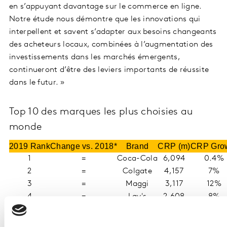
en s’appuyant davantage sur le commerce en ligne.
Notre étude nous démontre que les innovations qui
interpellent et savent s’adapter aux besoins changeants
des acheteurs locaux, combinées à l’augmentation des
investissements dans les marchés émergents,
continueront d’être des leviers importants de réussite
dans le futur. »
Top 10 des marques les plus choisies au
monde
2019 Rank
Change vs. 2018*
Brand
CRP (m)
CRP Gro
1
=
Coca-Cola
6,094
0.4%
2
=
Colgate
4,157
7%
3
=
Maggi
3,117
12%
4
=
Lay's
2,608
8%
5
=
Lifebuoy
2,450
8%
6
=
Pepsi
2,156
2%