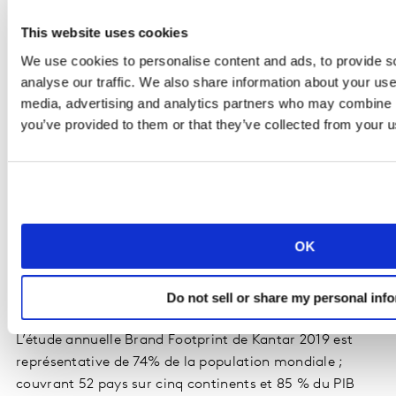
7
2
Sunsilk
1,981
8%
This website uses cookies
8
-1
Dove
1,962
5%
9
1
Indomie
1,907
7%
We use cookies to personalise content and ads, to provide s
10
-2
Nescafé
1,834
-2%
analyse our traffic. We also share information about your use 
media, advertising and analytics partners who may combine it
you’ve provided to them or that they’ve collected from your us
Source : Rapport Brand Footprint de Kantar. Accédez
au classement du top 50, par continent, par pays :
http://www.kantar.com/brandfootprint
Le rapport complet de l’étude est disponible sur
OK
https://kantar.turtl.co/story/brand-footprint-2020
Do not sell or share my personal inf
A PROPOS DE KANTAR BRAND FOOTPRINT
L’étude annuelle Brand Footprint de Kantar 2019 est
représentative de 74% de la population mondiale ;
couvrant 52 pays sur cinq continents et 85 % du PIB