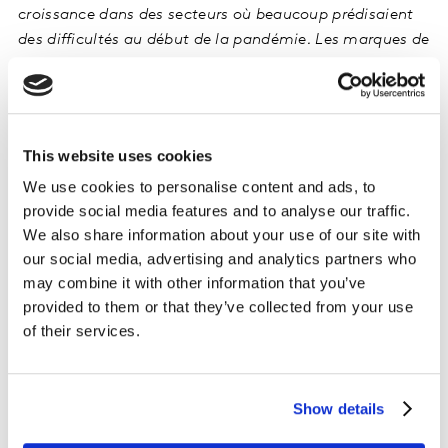
croissance dans des secteurs où beaucoup prédisaient
des difficultés au début de la pandémie. Les marques de
vêtements, par exemple, ont davantage progressé dans
le classement que les marques du secteur média et
divertissement. En concentrant leur énergie, les
marques de luxe ont, elles aussi, connu une forte
This website uses cookies
croissance malgré les confinements et le recul des
We use cookies to personalise content and ads, to
voyages.
»
provide social media features and to analyse our traffic.
We also share information about your use of our site with
our social media, advertising and analytics partners who
may combine it with other information that you’ve
provided to them or that they’ve collected from your use
of their services.
Show details