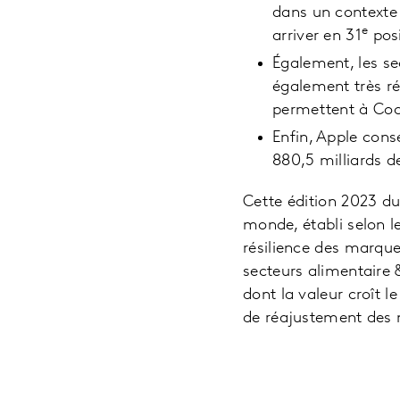
dans un contexte 
e
arriver en 31
posi
Également, les sec
également très ré
permettent à Coca
Enfin, Apple conse
880,5 milliards d
Cette édition 2023 d
monde, établi selon l
résilience des marques
secteurs alimentaire 
dont la valeur croît 
de réajustement des m