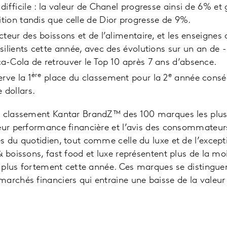
difficile : la valeur de Chanel progresse ainsi de 6% et
tion tandis que celle de Dior progresse de 9%.
teur des boissons et de l’alimentaire, et les enseignes 
silients cette année, avec des évolutions sur un an de
-Cola de retrouver le Top 10 après 7 ans d’absence.
ère
e
rve la 1
place du classement pour la 2
année conséc
e dollars.
u classement Kantar BrandZ™ des 100 marques les plus
eur performance financière et l’avis des consommateurs
 du quotidien, tout comme celle du luxe et de l’exceptio
& boissons, fast food et luxe représentent plus de la m
le plus fortement cette année. Ces marques se distingu
archés financiers qui entraine une baisse de la valeu