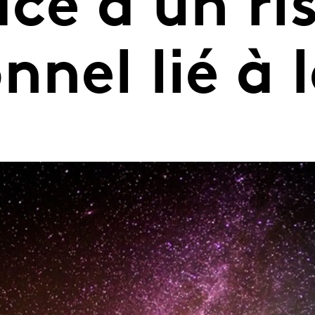
ce à un ri
nnel lié à 