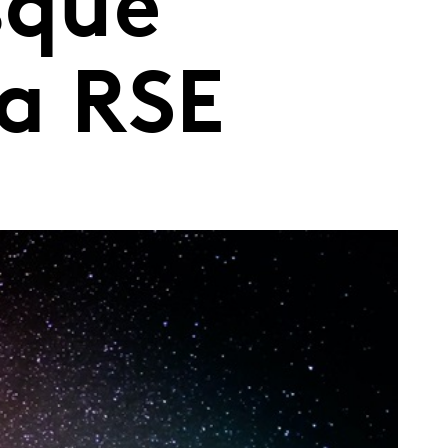
sque
la RSE