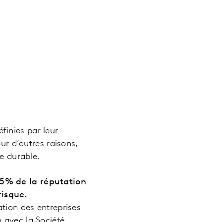
inies par leur
ur d’autres raisons,
ie durable.
5% de la réputation
risque.
ation des entreprises
 avec la Société