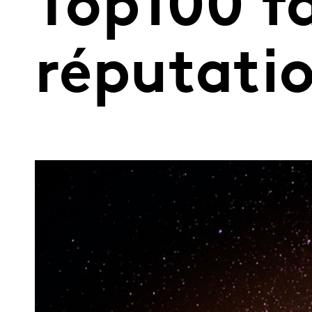
Top100 fa
réputatio