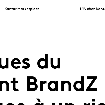
Kantar Marketplace
L'IA chez Kant
ues du
nt BrandZ