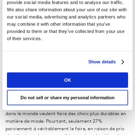
provide social media features and to analyse our traffic.
We also share information about your use of our site with
Les marques s’appuient sur des partenariats et des
our social media, advertising and analytics partners who
collaborations pour s’adapter à la Gen Z : c’est le
may combine it with other information that you’ve
cas de Gucci x Palace, Gucci x Adidas, Primark x
provided to them or that they’ve collected from your use
Greggs, Adidas x Bad Bunny, Ivy Park x Adidas et
of their services.
Beyoncé.
Le repositionnement de Tiffany, après son
acquisition par LVMH, est une réussite portée par
Show details
deux campagnes emblématiques : "Not Your
Mother's" et "About Love", avec Beyoncé et Jay Z.
OK
La durabilité reste une opportunité pour les
marques.
Do not sell or share my personal information
Les données Kantar montrent que 81% des personnes
dans le monde veulent faire des choix plus durables en
matière de mode. Pourtant, seulement 27%
parviennent à véritablement le faire, en raison de prix