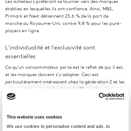
Les acheteurs préférant se tourner vers des marques
établies en lesquelles ils ont confiance. Ainsi, M&S,
Primark et Next détiennent 23,6 % de la part de
marché au Royaume-Uni, contre 9,8 % pour les pure-
players en ligne.
L'individualité et l'exclusivité sont
essentielles
Ce qu'un consommateur porte est le reflet de qui il est,
et les marques doivent s'y adapter. Ceci est
particulièrement intéressant chez la génération Z et les
consommateurs qui cherchent à affirmer leur
individualité. Nos données récentes sur la santé des
marques au Royaume-Uni montrent que 12 des 18
grandes marques que nous suivons surperforment sur
This website uses cookies
la Différence. Cela représente les 2/3 du marché, ce qui
We use cookies to personalise content and ads, to
montre à quel point la Différence est indispensable.