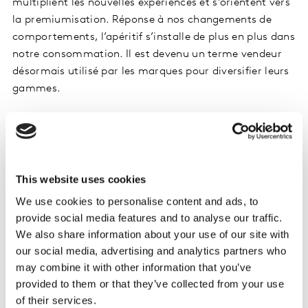
multiplient les nouvelles expériences et s’orientent vers
la premiumisation. Réponse à nos changements de
comportements, l’apéritif s’installe de plus en plus dans
notre consommation. Il est devenu un terme vendeur
désormais utilisé par les marques pour diversifier leurs
gammes.
Viser de nouvelles cibles
Les Seniors, avenir de la consommation ?
This website uses cookies
Si marques et distributeurs mettent l’emphase sur les
Millennials, les Seniors sont bel et bien une cible clé
We use cookies to personalise content and ads, to
pour l’avenir de la Grande consommation : aujourd’hui
provide social media features and to analyse our traffic.
31% d’individus ont 55 ans ou plus ; ils seront 39% en
We also share information about your use of our site with
2070 ! Dépensiers et de plus en plus nombreux, les
our social media, advertising and analytics partners who
may combine it with other information that you’ve
Seniors constituent un véritable relais de croissance
provided to them or that they’ve collected from your use
pour la GMS comme pour les circuits hors GMS sur
of their services.
lesquels ils sont déjà très présents. La croissance des