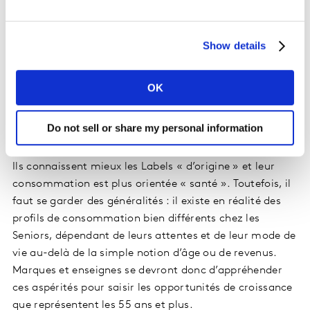
marchés alimentaires passe aujourd’hui par ces foyers.
Même constat sur le Fashion, où le marché de
Show details
l’Habillement Femme ne croît cette année que grâce
aux plus de 50 ans. Ils pèsent aujourd’hui 41% des
dépenses en PGC-FLS, 57% en PFT et réalisent ¼ de
OK
leurs actes d’achat en circuits spécialisés. Plébiscitant
la qualité des produits et les courses près de chez eux,
Do not sell or share my personal information
les plus de 55 ans sont également des consommateurs
plus sensibles que la moyenne au local et à l’équitable.
Ils connaissent mieux les Labels « d’origine » et leur
consommation est plus orientée « santé ». Toutefois, il
faut se garder des généralités : il existe en réalité des
profils de consommation bien différents chez les
Seniors, dépendant de leurs attentes et de leur mode de
vie au-delà de la simple notion d’âge ou de revenus.
Marques et enseignes se devront donc d’appréhender
ces aspérités pour saisir les opportunités de croissance
que représentent les 55 ans et plus.