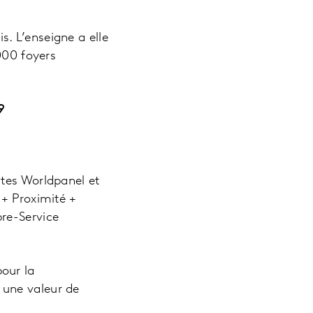
. L’enseigne a elle
000 foyers
9
stes Worldpanel et
 + Proximité +
re-Service
our la
 une valeur de