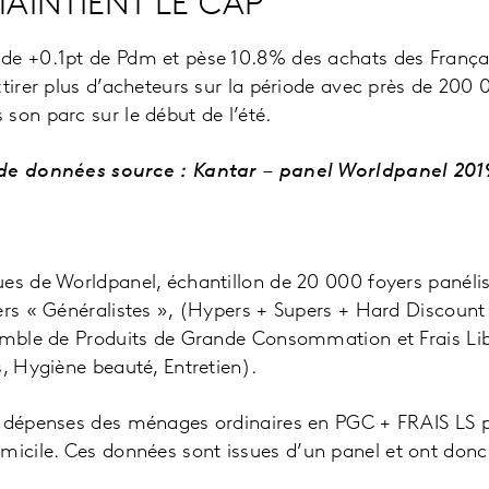
MAINTIENT LE CAP
e +0.1pt de Pdm et pèse 10.8% des achats des Français
ttirer plus d’acheteurs sur la période avec près de 200 
son parc sur le début de l’été.
 de données source : Kantar – panel Worldpanel 201
es de Worldpanel, échantillon de 20 000 foyers panéli
ers « Généralistes », (Hypers + Supers + Hard Discount
semble de Produits de Grande Consommation et Frais Lib
s, Hygiène beauté, Entretien).
= dépenses des ménages ordinaires en PGC + FRAIS LS p
cile. Ces données sont issues d’un panel et ont donc