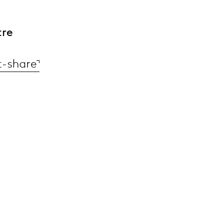
tre
t-share