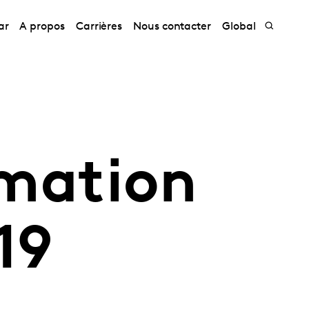
ar
A propos
Carrières
Nous contacter
Global
mation
19