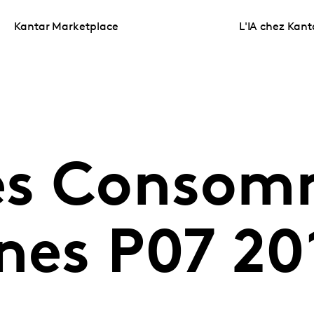
Kantar Marketplace
L'IA chez Kant
es Consom
nes P07 20