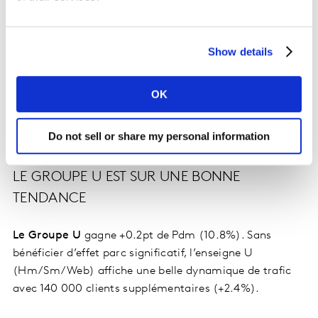
REBOND DU GROUPE CARREFOUR
Le Groupe Carrefour
affiche un rebond de +0.2pt de sa
Pdm avec une progression équilibrée entre ses formats
Show details
Carrefour Market, Proximité et Carrefour. Il s’agit là de
la première progression du groupe Carrefour depuis P4
OK
2019 dans un contexte de développement des
investissements publi promotionnels et de stabilité du
Do not sell or share my personal information
parc de magasins HM/SM.
LE GROUPE U EST SUR UNE BONNE
TENDANCE
Le Groupe U
gagne +0.2pt de Pdm (10.8%). Sans
bénéficier d’effet parc significatif, l’enseigne U
(Hm/Sm/Web) affiche une belle dynamique de trafic
avec 140 000 clients supplémentaires (+2.4%).