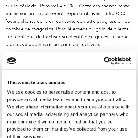
sur la période (Pdm val = 6,1%). Cette croissance reste
basée sur un recrutement important avec + 550 000
foyers clients dans un contexte de nette progression du
nombre de magasins. Parallèlement au gain de clients,
Lidl continue de fidéliser sa clientèle ce qui est le signe
d’un développement pérenne de l’activité.
LE GROUPEMENT DES MOUSQUETAIRES
AFFICHE UNE BELLE HAUSSE
This website uses cookies
Le Groupement des Mousquetaires
(Pdm = 15.2%)
gagne +0.4pt de Pdm en grande partie via son enseigne
We use cookies to personalise content and ads, to
Intermarché (Pdm val = 14,2%). Intermarché croît
provide social media features and to analyse our traffic.
grâce à des clients plus dépensiers dans l’enseigne sur
We also share information about your use of our site with
une période où les investissements publi promotionnels
our social media, advertising and analytics partners who
may combine it with other information that you’ve
d’Intermarché se sont développés.
provided to them or that they’ve collected from your use
of their services.