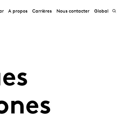
ar
A propos
Carrières
Nous contacter
Global
ues
ones