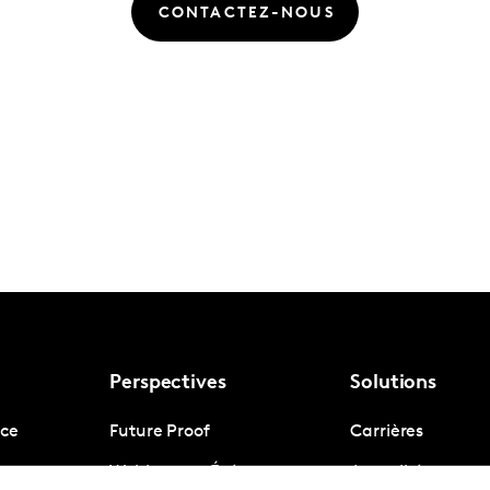
CONTACTEZ-NOUS
Perspectives
Solutions
nce
Future Proof
Carrières
gence
Webinars et Événements
Actualités presse