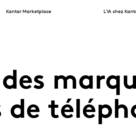
Kantar Marketplace
L'IA chez Kant
 des marq
s de téléph