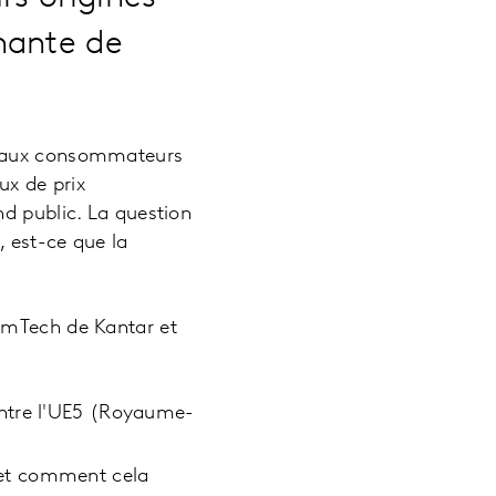
nante de
es aux consommateurs
ux de prix
nd public. La question
 est-ce que la
omTech de Kantar et
entre l'UE5 (Royaume-
 et comment cela