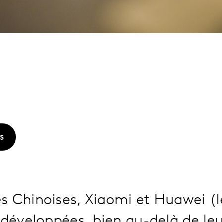
S
s Chinoises, Xiaomi et Huawei (
 développées, bien au-delà de leu