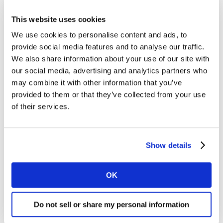
*Univers de produits PGC + FRAIS LS = Produits de
This website uses cookies
Grande Consommation et Frais Libre-Service
We use cookies to personalise content and ads, to
(Alimentaire, Liquides, Hygiène beauté, Entretien)
provide social media features and to analyse our traffic.
We also share information about your use of our site with
Ces données sont issues d’un panel et ont donc une
our social media, advertising and analytics partners who
valeur de probabilité.
may combine it with other information that you’ve
provided to them or that they’ve collected from your use
DECOUVREZ LES PARTS DE MARCHE EN LIGNE ET
of their services.
INTEGREZ NOTRE DATAVISUALISATION A VOTRE SITE
INTERNET / BLOG (EMBED CODE)
:
https://www.kantar.com/campaigns/grocery-
Show details
market-share
OK
Do not sell or share my personal information