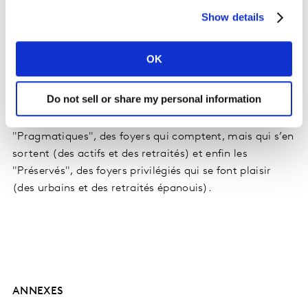
Show details
(5) Kantar a aussi interrogé 1 000 personnes du 18 avril
au 15 mai 2022 autour de la hausse des prix, de leur
OK
pouvoir d’achat et de leur capacité à acheter et
segmente les répondants en trois types de ménages :
Do not sell or share my personal information
les "Vulnérables" qui sont des foyers en tension
financière (des inactifs et des actifs précaires) ; les
"Pragmatiques", des foyers qui comptent, mais qui s’en
sortent (des actifs et des retraités) et enfin les
"Préservés", des foyers privilégiés qui se font plaisir
(des urbains et des retraités épanouis).
ANNEXES