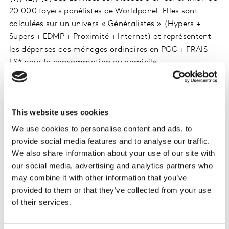
20 000 foyers panélistes de Worldpanel. Elles sont
calculées sur un univers « Généralistes » (Hypers +
Supers + EDMP + Proximité + Internet) et représentent
les dépenses des ménages ordinaires en PGC + FRAIS
LS* pour la consommation au domicile.
* Univers de produits PGC + FRAIS LS = Produits de
Grande Consommation et Frais Libre-
This website uses cookies
Service (Alimentaire, Liquides, Hygiène beauté,
Entretien)
We use cookies to personalise content and ads, to
provide social media features and to analyse our traffic.
Ces données sont issues d’un panel et ont donc une
We also share information about your use of our site with
valeur de probabilité.
our social media, advertising and analytics partners who
may combine it with other information that you’ve
provided to them or that they’ve collected from your use
(4)
Tous les types de promotions relayés en prospectus
of their services.
sont relevés (lots virtuels, cagnottage, remise
immédiate, autres promo prospectus) ainsi que les
special pack