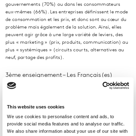
gouvernements (70%) ou dans les consommateurs
eux-mêmes (66%). Les entreprises définissent le mode
de consommation et les prix, et donc sont au cœur du
problème mais également de la solution. Ainsi, elles
peuvent agir grâce à une large variété de leviers, des
plus « marketing » (prix, produits, communication) au
plus « systémiques » (circuits courts, alternatives au
neuf, partage des profits).
3ème enseignement – Les Français(es)
plébiscitent un changement profond
Les Français(es) démontrent leur maturité en matière
de durabilité, et expriment clairement qu’il est temps
This website uses cookies
de repenser nos modes de vie et notre modèle
We use cookies to personalise content and ads, to
économique. Démocratiser les produits et services les
provide social media features and to analyse our traffic.
plus respectueux de l’environnement et de la société
We also share information about your use of our site with
passe par une redéfinition de nos modes de productions