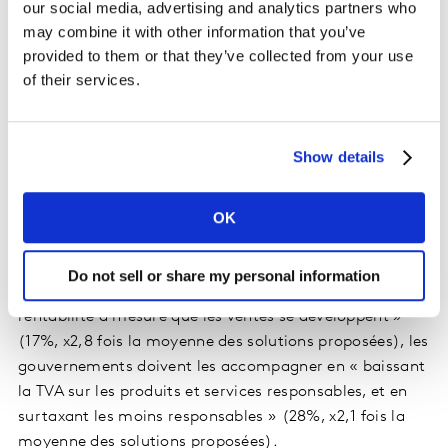
our social media, advertising and analytics partners who
et de consommation.
may combine it with other information that you’ve
provided to them or that they’ve collected from your use
C’est d’autant plus vrai quand on s’intéresse à LA
of their services.
solution jugée comme la plus efficace relativement aux
autres. Transversalement, cette solution prioritaire
s’articule autour de 3 thématiques : accessibilité,
Show details
sobriété et autosuffisance.
OK
ACCESSIBILITE
– Alors que les entreprises doivent en
priorité chercher à « baisser les prix de leurs produits et
services les plus durables, quitte dans un premier
Do not sell or share my personal information
temps à réduire leurs profits, avant de retrouver de la
rentabilité à mesure que les ventes se développent »
(17%, x2,8 fois la moyenne des solutions proposées), les
gouvernements doivent les accompagner en « baissant
la TVA sur les produits et services responsables, et en
surtaxant les moins responsables » (28%, x2,1 fois la
moyenne des solutions proposées).