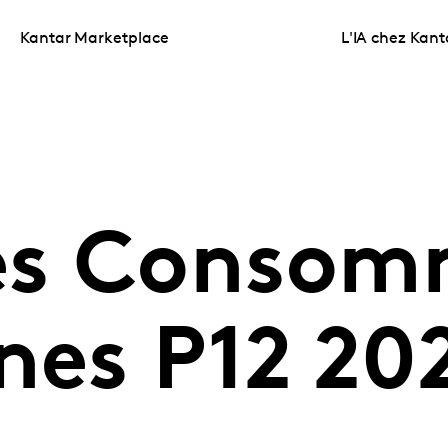
Kantar Marketplace
L'IA chez Kant
es Consom
nes P12 20