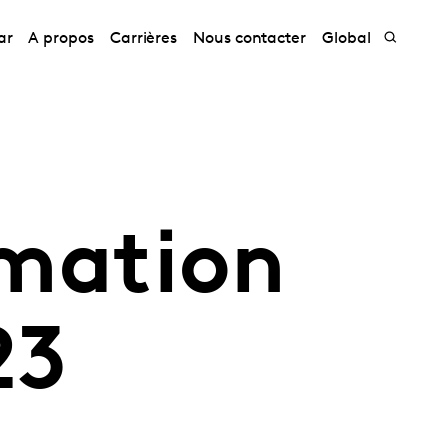
ar
A propos
Carrières
Nous contacter
Global
mation
23