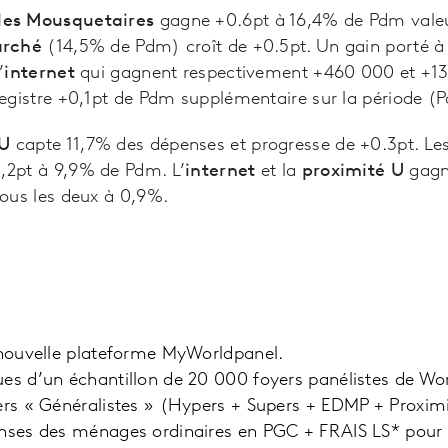
les Mousquetaires
gagne +0.6pt à 16,4% de Pdm valeu
arché
(14,5% de Pdm) croît de +0.5pt. Un gain porté à 
’
internet
qui gagnent respectivement +460 000 et +1
egistre +0,1pt de Pdm supplémentaire sur la période 
 U
capte 11,7% des dépenses et progresse de +0.3pt. Le
2pt à 9,9% de Pdm. L’
internet
et la
proximité U
gagn
tous les deux à 0,9%.
 nouvelle plateforme MyWorldpanel.
es d’un échantillon de 20 000 foyers panélistes de Wor
ers « Généralistes » (Hypers + Supers + EDMP + Proximit
enses des ménages ordinaires en PGC + FRAIS LS* pou