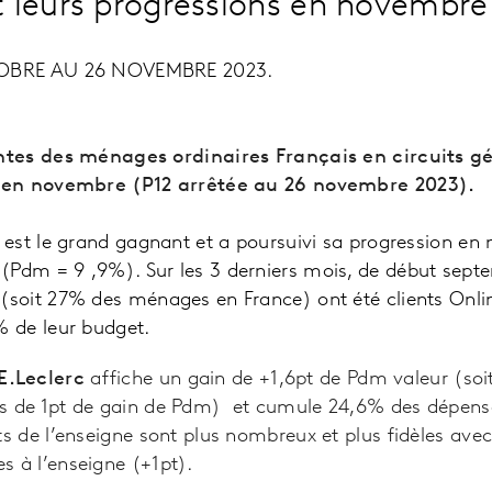
t leurs progressions en novembre
OBRE AU 26 NOVEMBRE 2023.
tes des ménages ordinaires Français en circuits gé
 en novembre (P12 arrêtée au 26 novembre 2023).
et est le grand gagnant et a poursuivi sa progression e
 (Pdm = 9 ,9%). Sur les 3 derniers mois, de début sept
 (soit 27% des ménages en France) ont été clients Onl
6% de leur budget.
E.Leclerc
affiche un gain de +1,6pt de Pdm valeur (soi
us de 1pt de gain de Pdm) et cumule 24,6% des dépense
nts de l’enseigne sont plus nombreux et plus fidèles ave
s à l’enseigne (+1pt).