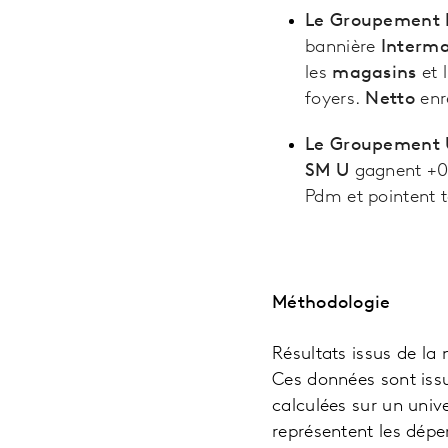
Le Groupement 
bannière
Interm
les
magasins
et l
foyers.
Netto
enr
Le Groupement
SM U
gagnent +0,
Pdm et pointent 
Méthodologie
Résultats issus de la
Ces données sont issu
calculées sur un univ
représentent les dép