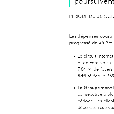
poursuiven
PÉRIODE DU 30 OCT
Les dépenses couran
progressé de +5,2%
Le circuit Intern
pt de Pdm valeur
7,84 M. de foyers
fidélité égal à 3
Le Groupement 
consécutive à pl
période. Les clie
dépenses réservée