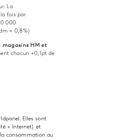
r. La
la fois par
30 000
(Pdm = 0,8%)
s
magasins HM et
ent chacun +0,1pt de
ldpanel. Elles sont
é + Internet) et
r la consommation au