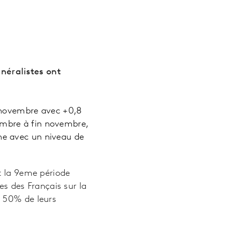
néralistes ont
n novembre avec +0,8
embre à fin novembre,
ine avec un niveau de
t la 9eme période
s des Français sur la
c 50% de leurs