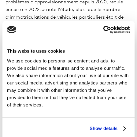
problèmes d'approvisionnement depuis 2020, recule
encore en 2022, » note l’étude, alors que le nombre
d’immatriculations de véhicules particuliers était de
1529 en 2022, contre 1650 en 2020 et 2173 en 2018. «
Pour la troisième année consécutive, le marché
continue de subir de plein fouet la crise, en raison de la
guerre en Ukraine, de l’inflation galopante mais aussi
This website uses cookies
de grosses difficultés d’approvisionnement en matières
We use cookies to personalise content and ads, to
premières, » explique Béatrice Guilbert, directrice
provide social media features and to analyse our traffic.
conseil chez Kantar division Insights. Une analyse
We also share information about your use of our site with
confirmée par le Comité des constructeurs français
our social media, advertising and analytics partners who
d'automobile (CCFA), selon lequel « l’achat de
may combine it with other information that you’ve
véhicules neufs n’a jamais été aussi bas depuis plus de
provided to them or that they’ve collected from your use
10 ans. »
of their services.
L’occasion toujours aussi plébiscitée
Show details
Cette tendance pourrait bien se poursuivre dans les