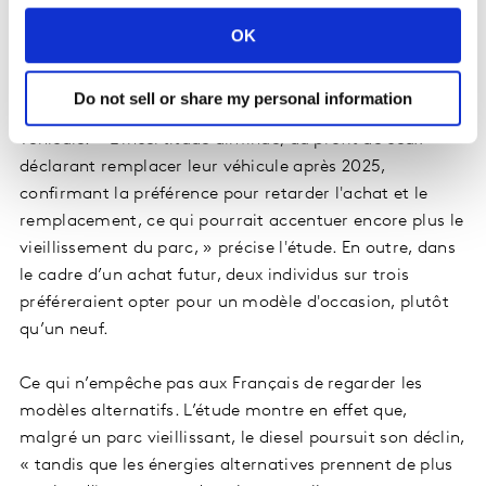
prochaines années, puisque moins de deux individus sur
dix comptent remplacer leur voiture d'ici fin 2025.
OK
Seulement 3% des personnes interrogées ont prévu
d'acheter une voiture dans les six prochains mois, et
Do not sell or share my personal information
plus de la moitié (56%) ne sait pas s’ils changeront de
véhicule. « L'incertitude diminue, au profit de ceux
déclarant remplacer leur véhicule après 2025,
confirmant la préférence pour retarder l'achat et le
remplacement, ce qui pourrait accentuer encore plus le
vieillissement du parc, » précise l'étude. En outre, dans
le cadre d’un achat futur, deux individus sur trois
préféreraient opter pour un modèle d'occasion, plutôt
qu’un neuf.
Ce qui n’empêche pas aux Français de regarder les
modèles alternatifs. L’étude montre en effet que,
malgré un parc vieillissant, le diesel poursuit son déclin,
« tandis que les énergies alternatives prennent de plus