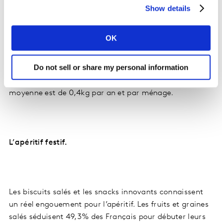
Show details
Malgré un achat occasionnel, le foie gras reste un
OK
produit phare des fêtes : 1 foyer sur 4 achète du foie
gras lors des fêtes de fin d’année dont 19% en frais
Do not sell or share my personal information
libre-service. Un achat concentré sur la période festive
avec 1,5 actes d’achat par an et une consommation
moyenne est de 0,4kg par an et par ménage.
L’apéritif festif.
Les biscuits salés et les snacks innovants connaissent
un réel engouement pour l’apéritif. Les fruits et graines
salés séduisent 49,3% des Français pour débuter leurs