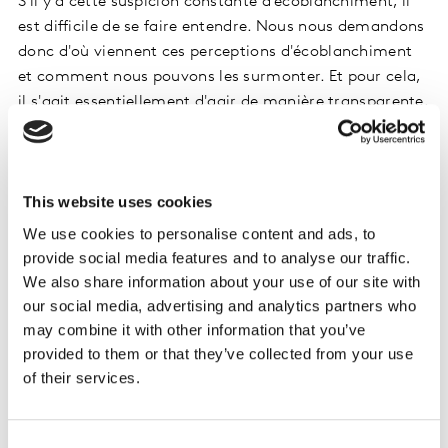
S'il y a cette suspicion constante d'écoblanchiment, il
est difficile de se faire entendre. Nous nous demandons
donc d'où viennent ces perceptions d'écoblanchiment
et comment nous pouvons les surmonter. Et pour cela,
il s'agit essentiellement d'agir de manière transparente.
Il est vrai que nous ne pouvons pas donner d'autres
conseils que d'être alignés, de faire les choses pour les
bonnes raisons et de le faire savoir sans intention
This website uses cookies
cachée.
We use cookies to personalise content and ads, to
La plus grande transparence est probablement la plus
provide social media features and to analyse our traffic.
efficace. Après, il est vrai qu'en matière de message, il
We also share information about your use of our site with
faut encore s'assurer que celui-ci peut être entendu par
our social media, advertising and analytics partners who
les consommateurs. Et là, bien sûr, nous ne pouvons
may combine it with other information that you’ve
que conseiller à nos clients et à nos marques de vérifier
provided to them or that they’ve collected from your use
of their services.
si leur message sera entendu ou non. En l'occurrence,
nous avons segmenté les gens en quatre groupes, selon
qu'ils agissent ou non en faveur de la durabilité, qu'ils