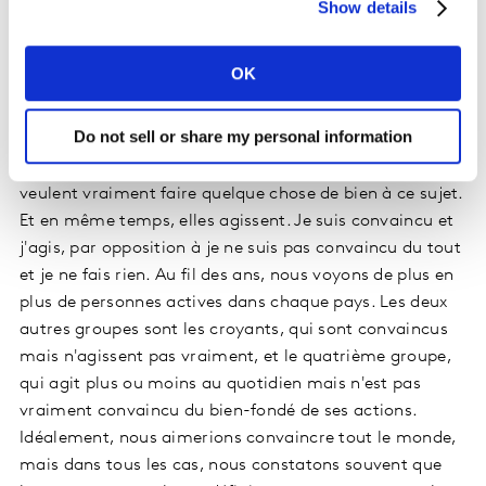
s'y engagent ou non, et qu'ils y croient ou non. Il y a
Show details
donc un axe des valeurs et un axe des actions.
OK
On obtient ainsi quatre groupes de personnes plus ou
moins engagées. Les plus engagés sont ceux que nous
Do not sell or share my personal information
appelons les actifs. Ce sont des personnes qui croient
fondamentalement qu'elles ont un rôle à jouer et qui
veulent vraiment faire quelque chose de bien à ce sujet.
Et en même temps, elles agissent. Je suis convaincu et
j'agis, par opposition à je ne suis pas convaincu du tout
et je ne fais rien. Au fil des ans, nous voyons de plus en
plus de personnes actives dans chaque pays. Les deux
autres groupes sont les croyants, qui sont convaincus
mais n'agissent pas vraiment, et le quatrième groupe,
qui agit plus ou moins au quotidien mais n'est pas
vraiment convaincu du bien-fondé de ses actions.
Idéalement, nous aimerions convaincre tout le monde,
mais dans tous les cas, nous constatons souvent que