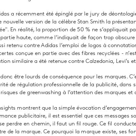
didas a récemment été épinglé par le jury de déontologie
ne nouvelle version de la célèbre Stan Smith la présen
ée". En réalité, la proportion de 50 % ne s’appliquait p
 partie haute, comme l’indiquait de façon trop obscure
aussi retenu contre Adidas l’emploi de logos à connotat
 certes conçue en partie avec des fibres recyclées - n’
tion similaire a été retenue contre Calzedonia, Levi’s et
 donc être lourds de conséquence pour les marques. C’e
orité de régulation professionnelle de la publicité, dan
x risques de greenwashing à l’attention des marques et
nsights montrent que la simple évocation d’engagement
ance publicitaire, il est essentiel que ces messages s
e perdre en chemin, il faut un fil rouge. Ce fil conduct
être de la marque. Ce pourquoi la marque existe, ses 