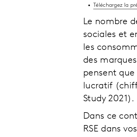
Téléchargez la p
Le nombre de
sociales et 
les consomma
des marques
pensent que 
lucratif (chi
Study 2021).
Dans ce con
RSE dans vo