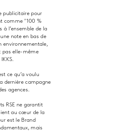
 publicitaire pour
tant comme "100 %
as à l’ensemble de la
 une note en bas de
ion environnementale,
est pas elle-même
 IKKS.
st ce qu’a voulu
s sa dernière campagne
 des agences.
s RSE ne garantit
oient au cœur de la
eur est le Brand
fondamentaux, mais