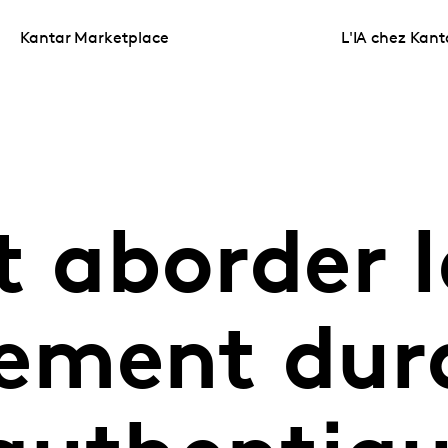
Kantar Marketplace
L'IA chez Kant
aborder l
ement dur