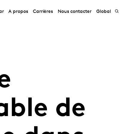
ar
A propos
Carrières
Nous contacter
Global
e
able de