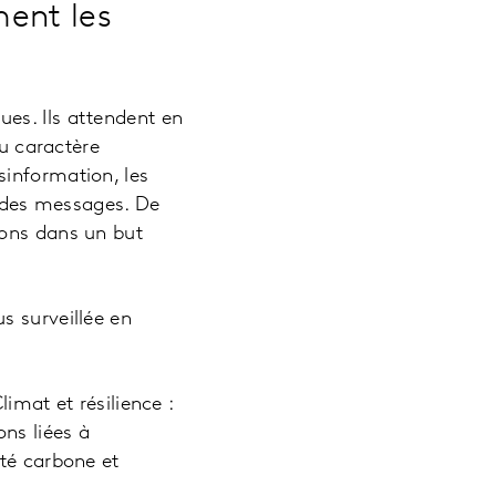
ment les
es. Ils attendent en
du caractère
sinformation, les
é des messages. De
ions dans un but
s surveillée en
imat et résilience :
ons liées à
ité carbone et