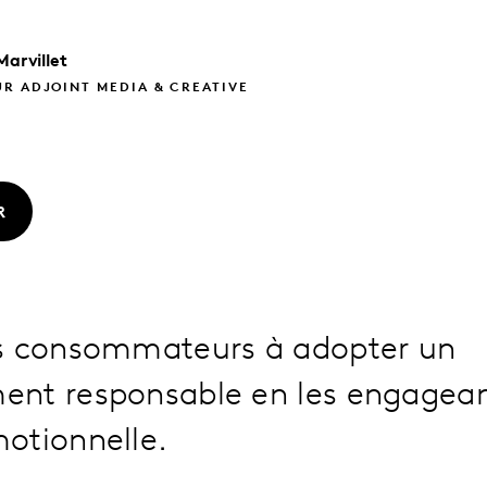
Marvillet
R ADJOINT MEDIA & CREATIVE
R
s consommateurs à adopter un
nt responsable en les engagean
otionnelle.