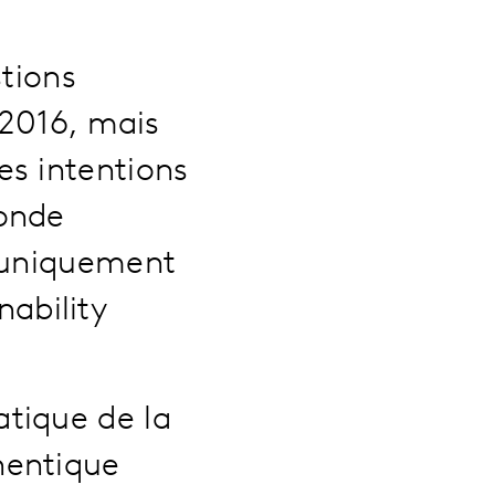
tions
 2016, mais
s intentions
onde
 uniquement
nability
tique de la
hentique