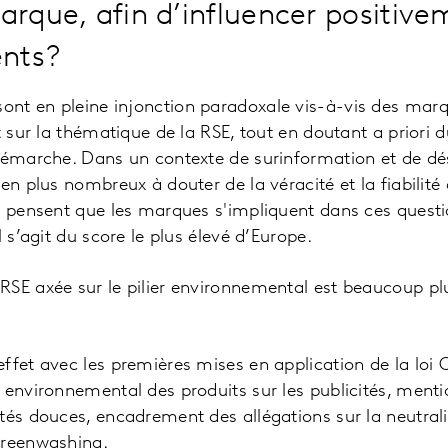
arque, afin d’influencer positive
nts?
nt en pleine injonction paradoxale vis-à-vis des marqu
t sur la thématique de la RSE, tout en doutant a priori 
démarche. Dans un contexte de surinformation et de dé
 en plus nombreux à douter de la véracité et la fiabilit
s pensent que les marques s'impliquent dans ces quest
l s’agit du score le plus élevé d’Europe.
SE axée sur le pilier environnemental est beaucoup plu
fet avec les premières mises en application de la loi Cl
 environnemental des produits sur les publicités, menti
tés douces, encadrement des allégations sur la neutral
greenwashing.