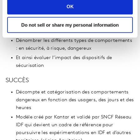
modèle d’Intelligence Artificielle complexe et dédié
OK
aident nos experts à :
Identifier et qualifier tous les mouvements des
Do not sell or share my personal information
usagers pendant 1 mois
Dénombrer les différents types de comportements
: en sécurité, à risque, dangereux
Et ainsi évaluer l’impact des dispositifs de
sécurisation
SUCCÈS
Décompte et catégorisation des comportements
dangereux en fonction des usagers, des jours et des
heures
Modèle créé par Kantar et validé par SNCF Réseau
IDF qui devient un cadre de référence pour
poursuivre les expérimentations en IDF et d’autres