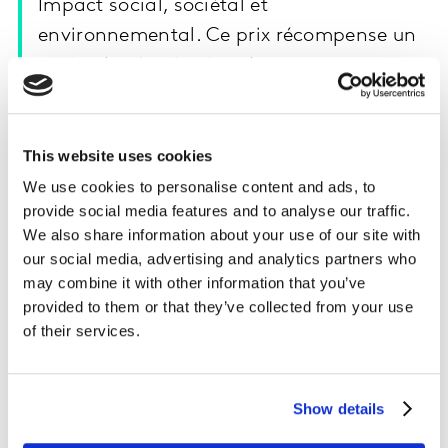
Impact social, sociétal et
environnemental. Ce prix récompense un
projet de sécurisation des usagers aux
passages à niveau.
Depuis 2019, Kantar accompagne SNCF Réseau IDF
This website uses cookies
dans l’analyse des comportements des usagers, la mise
We use cookies to personalise content and ads, to
en place de dispositifs nudge adaptés aux
provide social media features and to analyse our traffic.
environnements et l’évaluation de leur impact à court
We also share information about your use of our site with
et long termes en situation réelle.
our social media, advertising and analytics partners who
may combine it with other information that you’ve
Des observations in situ, des entretiens, de l’eye-
provided to them or that they’ve collected from your use
tracking et le modèle Kantar Behaviour Change,
of their services.
permettent une analyse 360° des comportements et
des recommandations opérationnelles
Show details
La captation vidéo de la zone et la création d’un