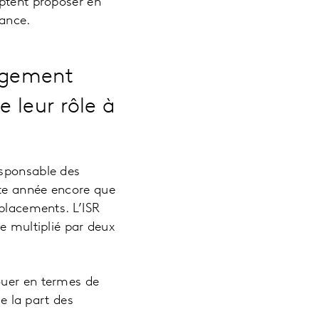
mptent proposer en
yance.
gagement
 leur rôle à
esponsable des
tte année encore que
 placements. L’ISR
e multiplié par deux
ouer en termes de
 la part des