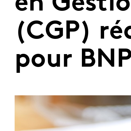
en Gesti
(CGP) réa
pour BNP