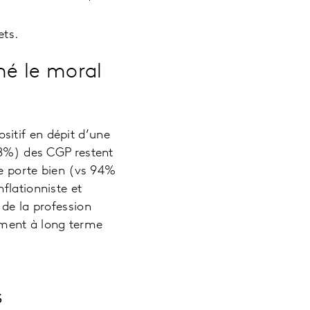
ets.
mé le moral
itif en dépit d’une
78%) des CGP restent
se porte bien (vs 94%
flationniste et
 de la profession
ment à long terme
s