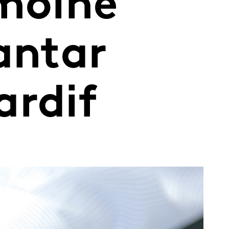
imoine
antar
ardif