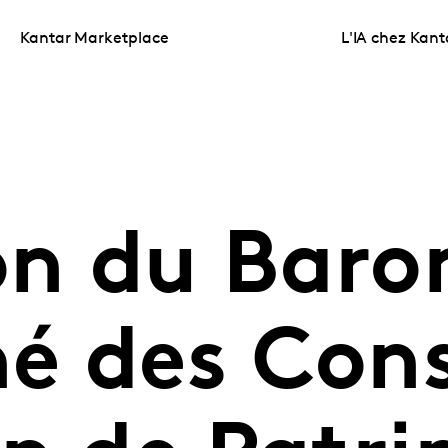
Kantar Marketplace
L'IA chez Kant
ion du Bar
é des Conse