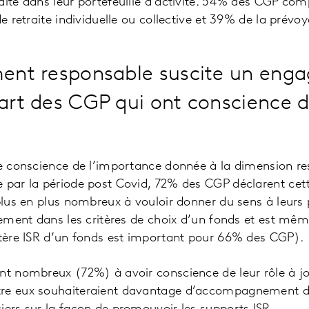
aite dans leur portefeuille d’activité. 54% des CGP co
de retraite individuelle ou collective et 39% de la prévo
ment responsable suscite un en
part des CGP qui ont conscience de
de conscience de l’importance donnée à la dimension r
e par la période post Covid, 72% des CGP déclarent ce
 plus en plus nombreux à vouloir donner du sens à leurs
blement dans les critères de choix d’un fonds et est mêm
ctère ISR d’un fonds est important pour 66% des CGP).
ent nombreux (72%) à avoir conscience de leur rôle à j
re eux souhaiteraient davantage d’accompagnement de