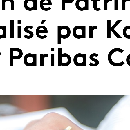
on de Patr
lisé par K
 Paribas C