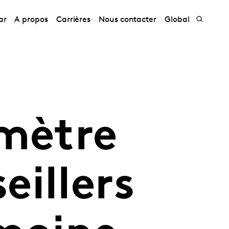
ar
A propos
Carrières
Nous contacter
Global
omètre
illers