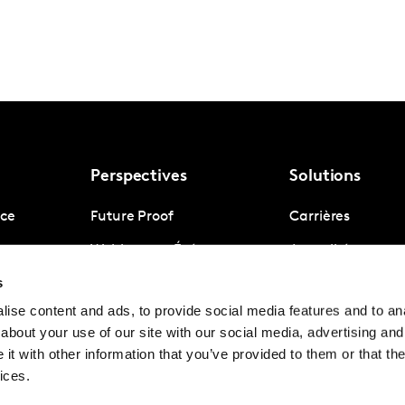
Perspectives
Solutions
nce
Future Proof
Carrières
gence
Webinars et Événements
Actualités presse
Kantar
s
igence
Nous contacter
ise content and ads, to provide social media features and to anal
Gouvernance
about your use of our site with our social media, advertising and
Press kit
t with other information that you’ve provided to them or that the
ices.