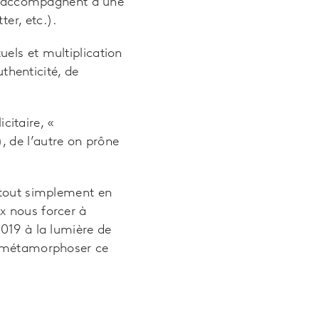
s, s’accompagnent d’une
ter, etc.).
uels et multiplication
thenticité, de
citaire, «
, de l’autre on prône
 tout simplement en
x nous forcer à
2019 à la lumière de
nt métamorphoser ce