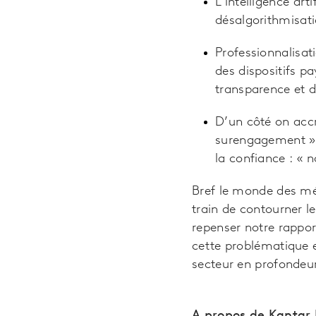
L'intelligence art
désalgorithmisatio
Professionnalisat
des dispositifs p
transparence et de
D’un côté on accr
surengagement » p
la confiance : « n
Bref le monde des méd
train de contourner l
repenser notre rappor
cette problématique 
secteur en profondeur
A propos de Kantar