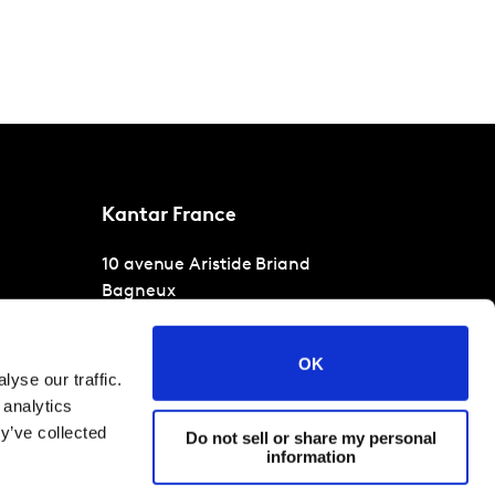
Kantar France
10 avenue Aristide Briand
Bagneux
Paris
92220
T
+33 1 40 92 66 66
OK
yse our traffic.
 analytics
y’ve collected
Do not sell or share my personal
information