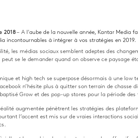
e 2018 –
A
l'aube de la nouvelle année, Kantar Media fait
a incontournables à intégrer à vos stratégies en 2019.
agilité, les médias sociaux semblent adeptes des chang
 peut se le demander quand on observe ce paysage ét
mique et high tech se superpose désormais à une low t
Facebook n’hésite plus à quitter son terrain de chasse d
aptisé Grow et des pop-up stores pour la période des 
réalité augmentée pénètrent les stratégies des plateform
urtant l’accent est mis sur de vraies interactions socia
cs.