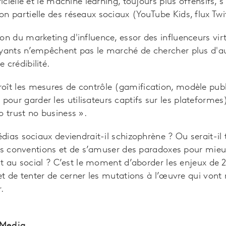
ificielle et le machine learning, toujours plus offensif
n partielle des réseaux sociaux (YouTube Kids, flux Twit
ion du marketing d'influence, essor des influenceurs virt
ayants n’empêchent pas le marché de chercher plus d'au
 crédibilité.
oît les mesures de contrôle (gamification, modèle publi
our garder les utilisateurs captifs sur les plateformes)
o trust no business ».
ias sociaux deviendrait-il schizophrène ? Ou serait-il
es conventions et de s’amuser des paradoxes pour mieu
t au social ? C’est le moment d’aborder les enjeux de 
et de tenter de cerner les mutations à l’œuvre qui vo
.
 Media