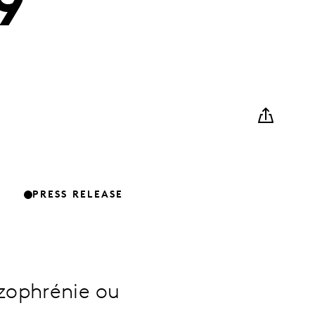
9
PRESS RELEASE
izophrénie ou