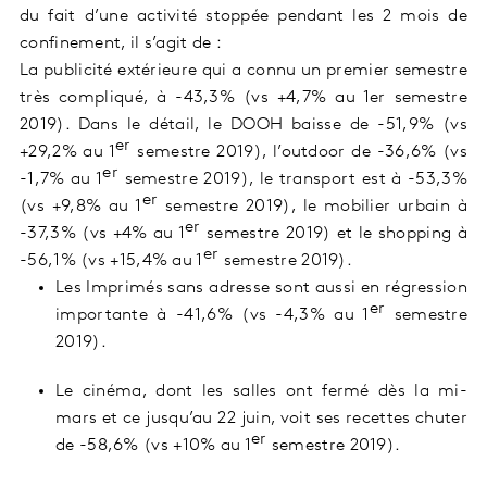
du fait d’une activité stoppée pendant les 2 mois de
confinement, il s’agit de :
La publicité extérieure qui a connu un premier semestre
très compliqué, à -43,3% (vs +4,7% au 1er semestre
2019). Dans le détail, le DOOH baisse de -51,9% (vs
er
+29,2% au 1
semestre 2019), l’outdoor de -36,6% (vs
er
-1,7% au 1
semestre 2019), le transport est à -53,3%
er
(vs +9,8% au 1
semestre 2019), le mobilier urbain à
er
-37,3% (vs +4% au 1
semestre 2019) et le shopping à
er
-56,1% (vs +15,4% au 1
semestre 2019).
Les Imprimés sans adresse sont aussi en régression
er
importante à -41,6% (vs -4,3% au 1
semestre
2019).
Le cinéma, dont les salles ont fermé dès la mi-
mars et ce jusqu’au 22 juin, voit ses recettes chuter
er
de -58,6% (vs +10% au 1
semestre 2019).