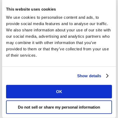
beauté, entretien et fashion. Tous activables dès à
This website uses cookies
présent sur le data store Liveramp et sur les principales
DSP, ces segments permettent d’optimiser le ciblage
We use cookies to personalise content and ads, to
digital et ainsi le ROI des campagnes des annonceurs.
provide social media features and to analyse our traffic.
We also share information about your use of our site with
En effet, ils boostent la performance des campagnes
our social media, advertising and analytics partners who
digitales en ciblant les Moyens et Gros acheteurs de
may combine it with other information that you’ve
chaque catégorie et permettent de toucher
provided to them or that they’ve collected from your use
directement les consommateurs qui comptent, dans un
of their services.
contexte où le ROI des campagnes digitales est devenu
un indicateur essentiel.
Show details
« Les équipes Kantar ont constaté que le ciblage des
Moyens et Gros acheteurs d’un marché est en moyenne
deux fois plus rentable que celui d’un exposé moyen à
OK
une campagne »
affirme Jonathan Corbier, Digital
Solutions Manager de Kantar, Division Media.
Do not sell or share my personal information
En tant que leader français de l’analyse du