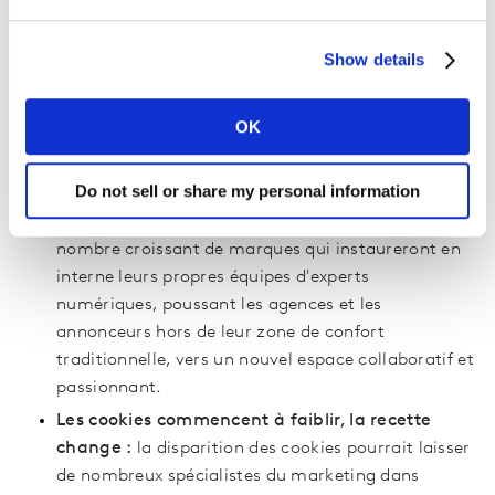
prochains mois, offrant des opportunités lucratives
pour les médias et les annonceurs qui maîtriseront
Show details
les règles du jeu.
OK
Le contexte et les catalyseurs du changement:
Tournez-vous et faites face au changement :
Do not sell or share my personal information
tendance à l’internalisation des médias
La tendance « in-housing » se poursuivra avec un
nombre croissant de marques qui instaureront en
interne leurs propres équipes d'experts
numériques, poussant les agences et les
annonceurs hors de leur zone de confort
traditionnelle, vers un nouvel espace collaboratif et
passionnant.
Les cookies commencent à faiblir, la recette
change :
la disparition des cookies pourrait laisser
de nombreux spécialistes du marketing dans