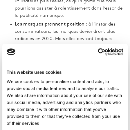
utilisateurs plus réelles, ce qui signifie que nous
pourrions assister à ralentissement dans l’essor de
la publicité numérique.
Les marques prennent position :
à l'instar des
consommateurs, les marques deviendront plus
radicales en 2020. Mais elles devront toujours
s'assurer que leurs stratégies médiatiques sont
conformes à leurs valeurs et à leurs objectifs.
La maturité en 2020 pour le marketing
d'influence ou comment mesurer ce qui compte
This website uses cookies
?
Le marketing d'influence va mûrir quand les
We use cookies to personalise content and ads, to
marques commenceront à collaborer plus
provide social media features and to analyse our traffic.
profondément et à prendre la mesure plus au
We also share information about your use of our site with
sérieux en 2020 en analysant des métriques plus
our social media, advertising and analytics partners who
stratégiques.
may combine it with other information that you’ve
Préparez-vous à jouer, l’e-sports est le nouvel
provided to them or that they’ve collected from your use
eldorado :
cette activité grandissante va
of their services.
rapidement se généraliser au cours des 12