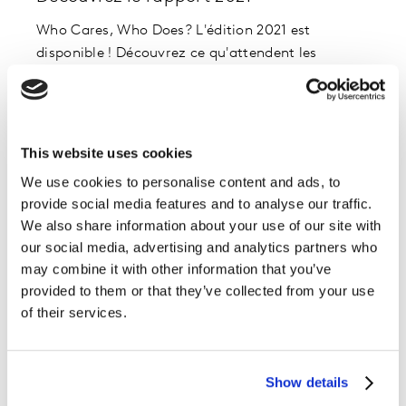
Who Cares, Who Does? L'édition 2021 est
disponible ! Découvrez ce qu'attendent les
consommateurs de votre marque en terme de
développement durable.
Accéder au rapport :
Etude Who Cares Who Does
This website uses cookies
2021
We use cookies to personalise content and ads, to
provide social media features and to analyse our traffic.
Visionnez le replay du webinar 2021
We also share information about your use of our site with
our social media, advertising and analytics partners who
may combine it with other information that you’ve
Comment atteindre les groupes "Eco"
provided to them or that they’ve collected from your use
Stratégiques ?
of their services.
Nous pouvons vous aider à planifier votre
stratégie, et activer les groupes les plus réticents
Show details
à l'écologie, afin de vous assurer un plan media