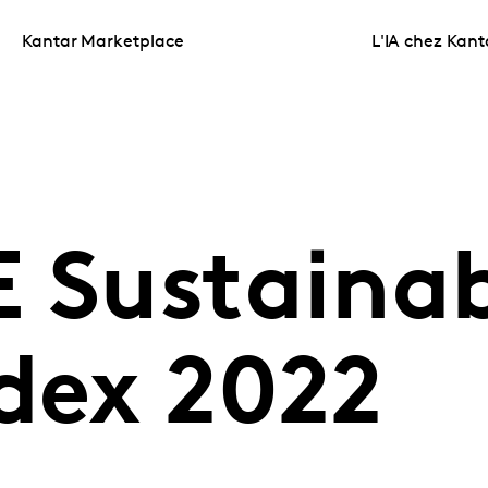
Kantar Marketplace
L'IA chez Kant
 Sustainab
dex 2022