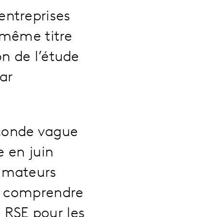
entreprises
u même titre
n de l’étude
ar
econde vague
e en juin
mmateurs
à comprendre
e RSE pour les