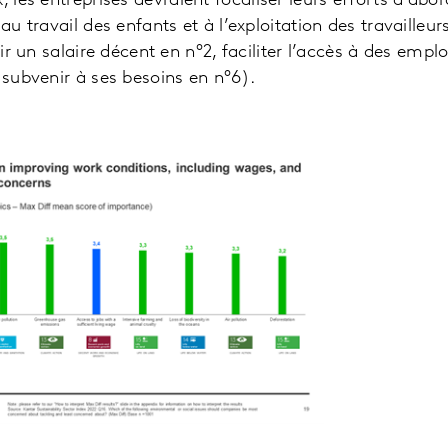
, les entreprises devraient focaliser leurs efforts d’abor
au travail des enfants et à l’exploitation des travailleur
frir un salaire décent en n°2, faciliter l’accès à des empl
 subvenir à ses besoins en n°6).