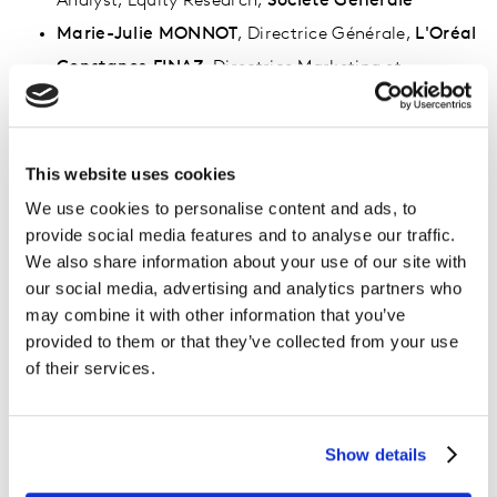
Analyst, Equity Research,
Société Générale
Marie-Julie MONNOT
, Directrice Générale,
L'Oréal
Constance FINAZ
, Directrice Marketing et
Communication Générale,
Lancôme
Gérald-Brice VIRET
, Directeur Général France en
charge des Antennes et des Programmes,
CANAL+
This website uses cookies
Donatienne VAUTE
, Head of Global
We use cookies to personalise content and ads, to
Communications,
Back Market
provide social media features and to analyse our traffic.
We also share information about your use of our site with
Cette conférence sera précédée d'ateliers auxquels vous
our social media, advertising and analytics partners who
pouvez vous inscrire.
may combine it with other information that you’ve
provided to them or that they’ve collected from your use
Nous vous proposons de participer, de 17h30 à 19h à 6
of their services.
ateliers interactifs où des experts Kantar et des
représentants de grandes marques interviendront sur
les leviers de la valeur des marques. Chaque atelier est
Show details
organisé sur un format de 30 mn, vous pourrez ainsi
assister à 3 d'entre eux.