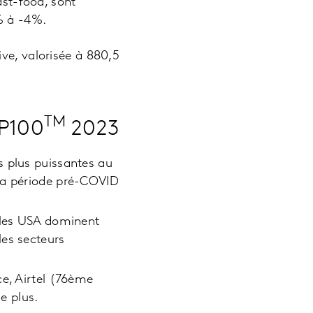
ast-food, sont
3% à -4%.
ve, valorisée à 880,5
TM
OP100
2023
s plus puissantes au
 la période pré-COVID
, les USA dominent
les secteurs
ce, Airtel (76ème
e plus.