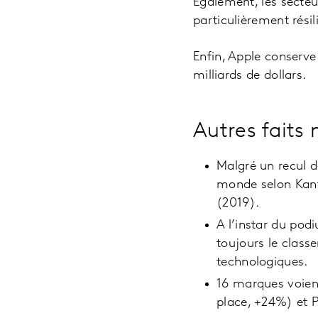
Également, les secteur
particulièrement rési
Enfin, Apple conserve
milliards de dollars.
Autres faits
Malgré un recul d
monde selon Kant
(2019).
A l’instar du pod
toujours le class
technologiques.
16 marques voient
place, +24%) et Pe