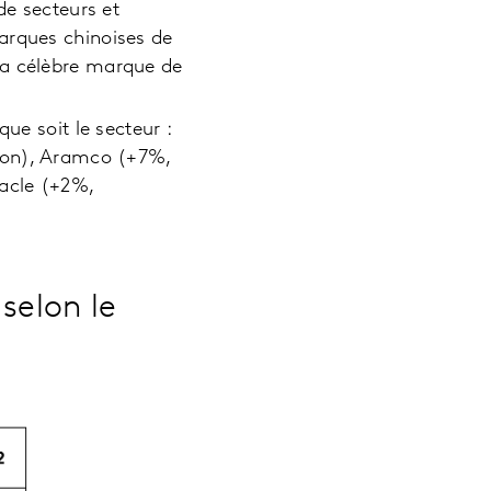
de secteurs et
arques chinoises de
la célèbre marque de
ue soit le secteur :
tion), Aramco (+7%,
racle (+2%,
selon le