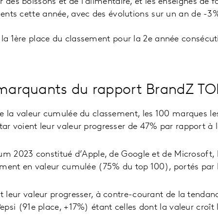
 des boissons et de l’alimentaire, et les enseignes de f
lients cette année, avec des évolutions sur un an de -
 la 1ère place du classement pour la 2e année consécuti
 marquants du rapport BrandZ T
e la valeur cumulée du classement, les 100 marques le
ar voient leur valeur progresser de 47% par rapport à
ium 2023 constitué d’Apple, de Google et de Microsoft
ement en valeur cumulée (75% du top 100), portés par 
 leur valeur progresser, à contre-courant de la tendan
psi (91e place, +17%) étant celles dont la valeur croît l