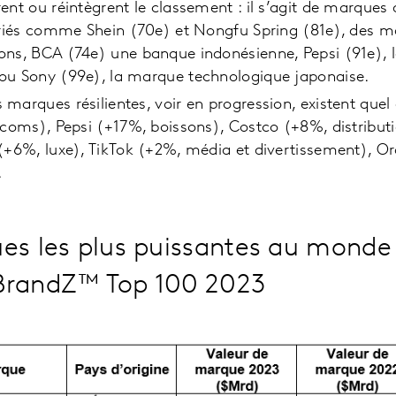
ent ou réintègrent le classement : il s’agit de marques 
variés comme Shein (70e) et Nongfu Spring (81e), des m
ons, BCA (74e) une banque indonésienne, Pepsi (91e), 
ou Sony (99e), la marque technologique japonaise.
marques résilientes, voir en progression, existent quel q
écoms), Pepsi (+17%, boissons), Costco (+8%, distribu
(+6%, luxe), TikTok (+2%, média et divertissement), O
.
es les plus puissantes au monde 
BrandZ™ Top 100 2023