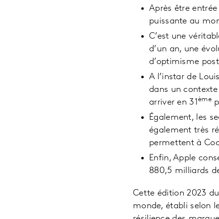
Après être entrée
puissante au mond
C’est une véritab
d’un an, une évol
d’optimisme pos
A l’instar de Loui
dans un contexte 
ème
arriver en 31
p
Également, les sec
également très ré
permettent à Coca
Enfin, Apple conse
880,5 milliards d
Cette édition 2023 d
monde, établi selon l
résilience des marques