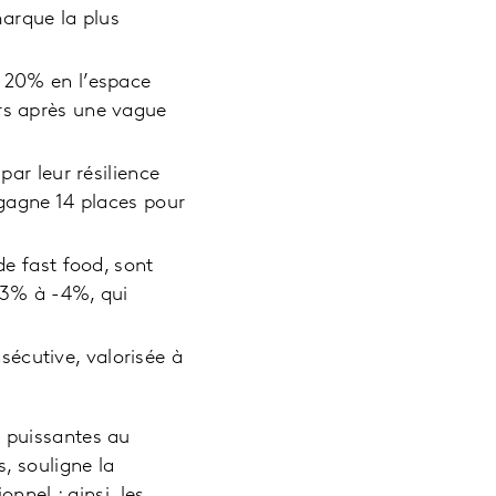
rque la plus
e 20% en l’espace
ers après une vague
par leur résilience
 gagne 14 places pour
de fast food, sont
 -3% à -4%, qui
écutive, valorisée à
 puissantes au
, souligne la
nnel : ainsi, les