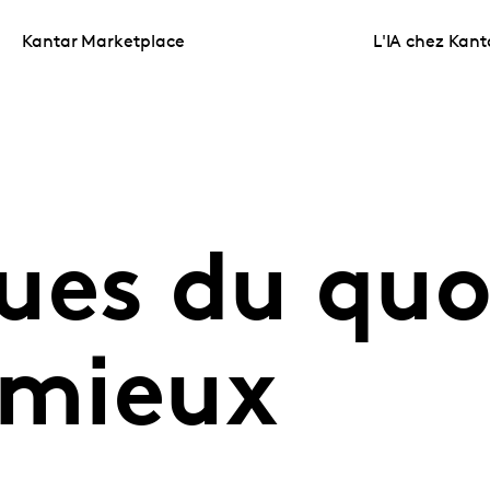
Kantar Marketplace
L'IA chez Kant
ues du quo
 mieux