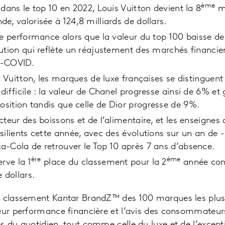
ème
 dans le top 10 en 2022, Louis Vuitton devient la 8
ma
e, valorisée à 124,8 milliards de dollars.
le performance alors que la valeur du top 100 baisse d
ution qui reflète un réajustement des marchés financi
t-COVID.
s Vuitton, les marques de luxe françaises se distinguent 
difficile : la valeur de Chanel progresse ainsi de 6% et
osition tandis que celle de Dior progresse de 9%.
teur des boissons et de l’alimentaire, et les enseignes 
silients cette année, avec des évolutions sur un an de
-Cola de retrouver le Top 10 après 7 ans d’absence.
ère
ème
rve la 1
place du classement pour la 2
année cons
e dollars.
u classement Kantar BrandZ™ des 100 marques les plus
eur performance financière et l’avis des consommateurs
 du quotidien, tout comme celle du luxe et de l’exceptio