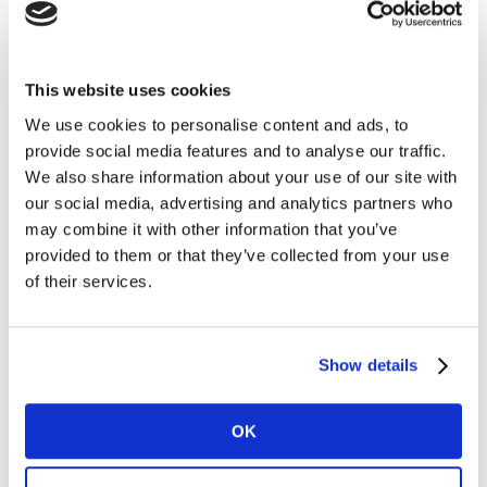
2. Mettre sa mission au cœur de tout
Pour gagner en authenticité et en sincérité, les marques
ont tout intérêt à clarifier leur mission voire leur raison
This website uses cookies
d’être. Cela facilite la cohérence de la marque, fluidifie
We use cookies to personalise content and ads, to
la prise de décision et permet d’exprimer clairement le
provide social media features and to analyse our traffic.
système de valeurs auxquels on croit. Sur les secteurs
We also share information about your use of our site with
“indifférenciés”, la clarification de la mission permet à
our social media, advertising and analytics partners who
la marque de gagner en saillance.
may combine it with other information that you’ve
provided to them or that they’ve collected from your use
Citons par exemple Amplifon, spécialiste de
of their services.
l’appareillage auditif, qui a pour mission de permettre à
ses clients de redécouvrir les émotions du son. La
marque se bat pour la déstigmatisation des troubles de
Show details
l’audition et pour la reconnexion des personnes en
souffrance auditive avec leur entourage. Une mission
OK
forte qui guide chacun de ses engagements et facilite
aussi le recrutement en donnant du sens aux