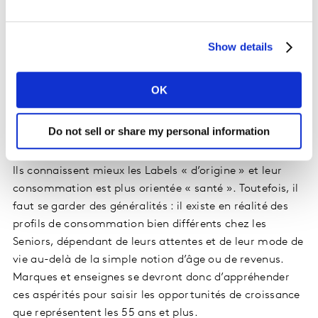
marchés alimentaires passe aujourd’hui par ces foyers.
Même constat sur le Fashion, où le marché de
Show details
l’Habillement Femme ne croît cette année que grâce
aux plus de 50 ans. Ils pèsent aujourd’hui 41% des
dépenses en PGC-FLS, 57% en PFT et réalisent ¼ de
OK
leurs actes d’achat en circuits spécialisés. Plébiscitant
la qualité des produits et les courses près de chez eux,
Do not sell or share my personal information
les plus de 55 ans sont également des consommateurs
plus sensibles que la moyenne au local et à l’équitable.
Ils connaissent mieux les Labels « d’origine » et leur
consommation est plus orientée « santé ». Toutefois, il
faut se garder des généralités : il existe en réalité des
profils de consommation bien différents chez les
Seniors, dépendant de leurs attentes et de leur mode de
vie au-delà de la simple notion d’âge ou de revenus.
Marques et enseignes se devront donc d’appréhender
ces aspérités pour saisir les opportunités de croissance
que représentent les 55 ans et plus.