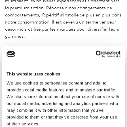
multiplient les nouvelles expériences et s’orientent vers
la premiumisation. Réponse à nos changements de
comportements, l’apéritif s’installe de plus en plus dans
notre consommation. Il est devenu un terme vendeur
désormais utilisé par les marques pour diversifier leurs
gammes.
Viser de nouvelles cibles
Les Seniors, avenir de la consommation ?
This website uses cookies
Si marques et distributeurs mettent l’emphase sur les
Millennials, les Seniors sont bel et bien une cible clé
We use cookies to personalise content and ads, to
pour l’avenir de la Grande consommation : aujourd’hui
provide social media features and to analyse our traffic.
31% d’individus ont 55 ans ou plus ; ils seront 39% en
We also share information about your use of our site with
2070 ! Dépensiers et de plus en plus nombreux, les
our social media, advertising and analytics partners who
may combine it with other information that you’ve
Seniors constituent un véritable relais de croissance
provided to them or that they’ve collected from your use
pour la GMS comme pour les circuits hors GMS sur
of their services.
lesquels ils sont déjà très présents. La croissance des