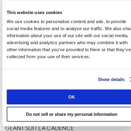
progression de part de marché avec +0.2pt. Pas de gain
de clients pour l’enseigne mais la fidélité de sa clientèle
This website uses cookies
augmente de +1.1pt grâce à des paniers plus valorisés.
We use cookies to personalise content and ads, to provide
Lidl reste le premier investisseur média et pèse 45% de
social media features and to analyse our traffic. We also sha
part de voix TV. L’image de Lidl progresse sur les items
information about your use of our site with our social media,
promotion / prix / choix et la cote d’amour grimpe de
advertising and analytics partners who may combine it with
plus de 3 pts vs 2016.
other information that you’ve provided to them or that they’ve
collected from your use of their services.
LE GROUPE U ET ALDI MAINTIENNENT LE
CAP
Show details
Le groupe U gagne +0.1pt de Pdm et pèse 10.4% des
dépenses des ménages français. Aldi (Pdm = 2.4%)
OK
gagne +0.1pt de Pdm et 170 000 clients
supplémentaires. 52% des foyers déclarent aimer
l’enseigne, soit +5pts de plus qu’il y a deux ans.
Do not sell or share my personal information
GEANT SUIT LA CADENCE