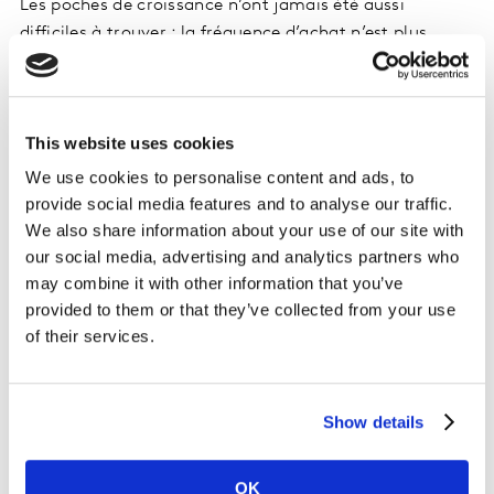
Les poches de croissance n’ont jamais été aussi
difficiles à trouver : la fréquence d’achat n’est plus
moteur de croissance (-0,7 acte d’achat sur les
PGC+FLS en 1 an, soit 105 actes par an par foyer), la
promotion ne permet plus d’apporter des volumes
This website uses cookies
additionnels, un nombre de catégories et strates de la
population dynamiques de plus en plus restreint, la
We use cookies to personalise content and ads, to
consommation hors domicile qui s’était
provide social media features and to analyse our traffic.
particulièrement développée ces dernières années se
We also share information about your use of our site with
maintient à court terme (24% des repas des français
our social media, advertising and analytics partners who
sont pris hors domicile) …
may combine it with other information that you’ve
provided to them or that they’ve collected from your use
of their services.
La valorisation est donc plus que jamais au cœur de
l’actualité (+1.8% au CAM 2T2018, +2.1% au 1er
semestre 2018), phénomène d’autant plus marquant
que l’inflation est de retour sur les marchés PGC+FLS. Il
Show details
est vrai que le contexte est marqué par des scandales
alimentaires à répétition. A l’ère du digital, les
OK