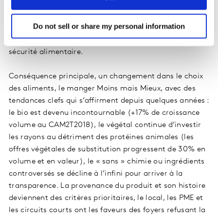
pratiques des entreprises, bonnes ou mauvaises,
circulent très vite et participent à créer ce climat
Do not sell or share my personal information
anxiogène. Résultat des courses, des français de plus en
plus vigilants et méfiants : 66% se disent inquiets de la
sécurité alimentaire.
Conséquence principale, un changement dans le choix
des aliments, le manger Moins mais Mieux, avec des
tendances clefs qui s’affirment depuis quelques années :
le bio est devenu incontournable (+17% de croissance
volume au CAM2T2018), le végétal continue d’investir
les rayons au détriment des protéines animales (les
offres végétales de substitution progressent de 30% en
volume et en valeur), le « sans » chimie ou ingrédients
controversés se décline à l’infini pour arriver à la
transparence. La provenance du produit et son histoire
deviennent des critères prioritaires, le local, les PME et
les circuits courts ont les faveurs des foyers refusant la