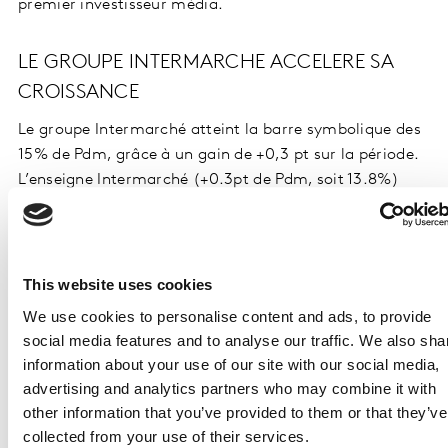
premier investisseur média.
LE GROUPE INTERMARCHE ACCELERE SA
CROISSANCE
Le groupe Intermarché atteint la barre symbolique des
15% de Pdm, grâce à un gain de +0,3 pt sur la période.
L’enseigne Intermarché (+0.3pt de Pdm, soit 13.8%)
bénéficie d’un niveau de fidélité à la hausse.
LE GROUPEMENT E.LECLERC CONTINUE SUR
This website uses cookies
SA LANCEE
We use cookies to personalise content and ads, to provide
Le groupement E.Leclerc (Pdm = 21.4%) affiche lui
social media features and to analyse our traffic. We also sha
aussi un gain de PdM de +0,3 pt. L’enseigne bénéficie
information about your use of our site with our social media,
d’un nombre d’acheteurs plus important sur la période
advertising and analytics partners who may combine it with
sur ses magasins physiques et fidélisent ses clients sur
other information that you’ve provided to them or that they’ve
le drive.
collected from your use of their services.