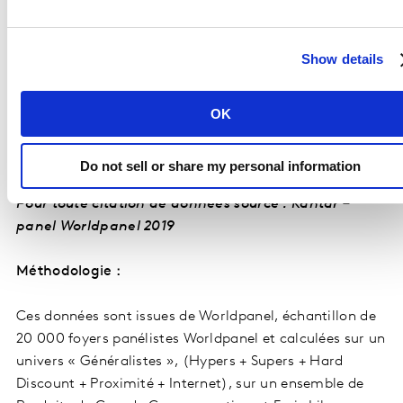
SYSTEME U MAINTIENT LE CAP
Show details
Système U progresse de +0.1pt de Pdm et pèse 10.8%
des achats des Français. L’enseigne a elle aussi été
OK
capable d’attirer plus d’acheteurs sur la période avec
près de 200 000 foyers supplémentaires dans son parc
sur le début de l’été.
Do not sell or share my personal information
Pour toute citation de données source : Kantar –
panel Worldpanel 2019
Méthodologie :
Ces données sont issues de Worldpanel, échantillon de
20 000 foyers panélistes Worldpanel et calculées sur un
univers « Généralistes », (Hypers + Supers + Hard
Discount + Proximité + Internet), sur un ensemble de