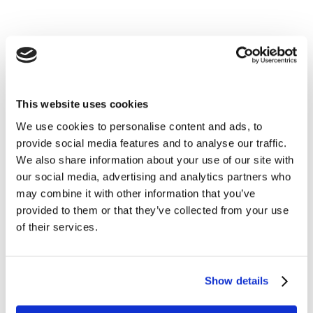
Egalim profite aussi aux MDD
Qui sont aidées par le coup de frein promotionnel opéré
sur les marques et les marques de PME, mais résumer
This website uses cookies
leur reprise après 10 années de recul à cette seule
raison serait injuste. Les enseignes ont remis leurs
We use cookies to personalise content and ads, to
marques propres au centre de leur stratégie
provide social media features and to analyse our traffic.
We also share information about your use of our site with
commerciale, misant sur la qualité de leurs produits et
our social media, advertising and analytics partners who
surfant sur toutes les attentes des consommateurs qui
may combine it with other information that you’ve
ont le vent en poupe (le Bio, le local, mise en avant des
provided to them or that they’ve collected from your use
labels Made in France, suppression d’ingrédients
of their services.
suspects, utilisation du Nutriscore pour certaines
d’entre elles, du végétal en substitution des protéines
animales).
Show details