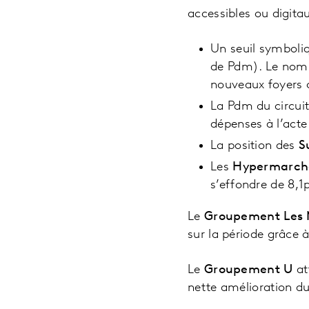
accessibles ou digitau
Un seuil symboli
de Pdm). Le nomb
nouveaux foyers c
La Pdm du circui
dépenses à l’act
La position des
S
Les
Hypermarch
s’effondre de 8,1p
Le
Groupement Les 
sur la période grâce à
Le
Groupement U
at
nette amélioration du 