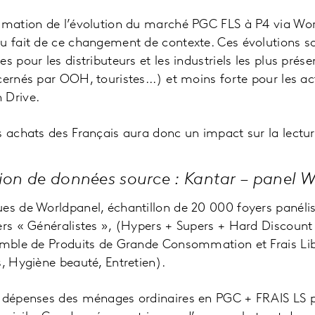
timation de l’évolution du marché PGC FLS à P4 via Wo
u fait de ce changement de contexte. Ces évolutions so
 pour les distributeurs et les industriels les plus présen
cernés par OOH, touristes...) et moins forte pour les ac
 Drive.
s achats des Français aura donc un impact sur la lect
tion de données source : Kantar – panel 
es de Worldpanel, échantillon de 20 000 foyers panéli
ers « Généralistes », (Hypers + Supers + Hard Discount
semble de Produits de Grande Consommation et Frais Lib
s, Hygiène beauté, Entretien).
= dépenses des ménages ordinaires en PGC + FRAIS LS p