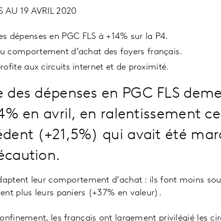
 AU 19 AVRIL 2020
es dépenses en PGC FLS à +14% sur la P4.
u comportement d’achat des foyers français.
ofite aux circuits internet et de proximité.
e des dépenses en PGC FLS demeu
+14% en avril, en ralentissement c
édent (+21,5%) qui avait été mar
écaution.
daptent leur comportement d’achat : ils font moins sou
ent plus leurs paniers (+37% en valeur).
nfinement, les français ont largement privilégié les circ