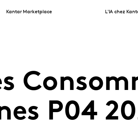
Kantar Marketplace
L'IA chez Kant
es Consom
gnes P04 2