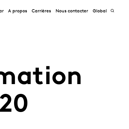
ar
A propos
Carrières
Nous contacter
Global
mation
020