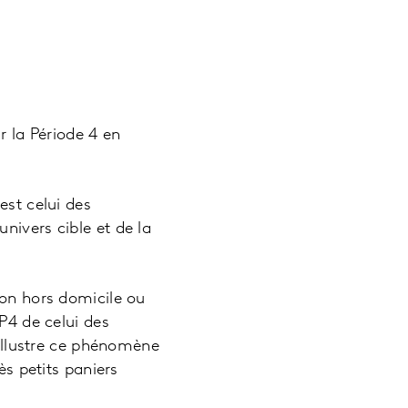
r la Période 4 en
est celui des
nivers cible et de la
ion hors domicile ou
P4 de celui des
 illustre ce phénomène
ès petits paniers