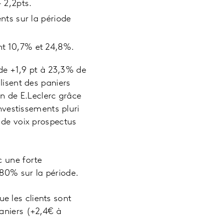
 2,2pts.
nts sur la période
t 10,7% et 24,8%.
de +1,9 pt à 23,3% de
lisent des paniers
on de E.Leclerc grâce
investissements pluri
 de voix prospectus
 une forte
80% sur la période.
e les clients sont
aniers (+2,4€ à