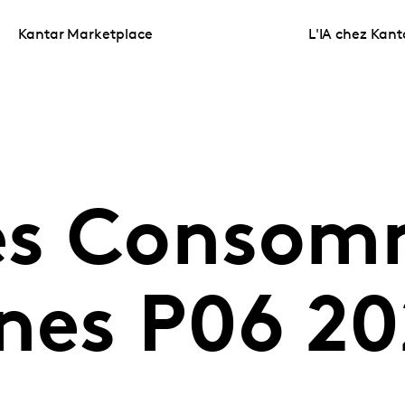
Kantar Marketplace
L'IA chez Kant
es Consom
gnes P06 2