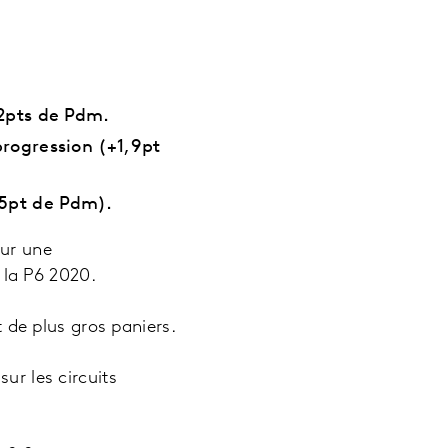
,2pts de Pdm.
progression (+1,9pt
,5pt de Pdm).
our une
 la P6 2020.
t de plus gros paniers.
ur les circuits