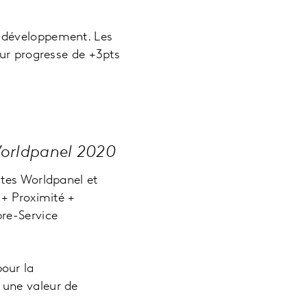
n développement. Les
our progresse de +3pts
Worldpanel 2020
stes Worldpanel et
 + Proximité +
re-Service
our la
 une valeur de