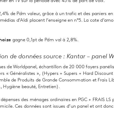
emier en TV sur la période avec 45% de part de voix.
,4% de Pdm valeur, grâce à un trafic et des paniers e
 médias d’Aldi placent l’enseigne en n°5. La cote d’am
haize
gagne 0,1pt de Pdm val à 2,8%.
tion de données source : Kantar – panel 
es de Worldpanel, échantillon de 20 000 foyers panéli
ers « Généralistes », (Hypers + Supers + Hard Discount
semble de Produits de Grande Consommation et Frais Lib
s, Hygiène beauté, Entretien).
= dépenses des ménages ordinaires en PGC + FRAIS LS p
cile. Ces données sont issues d’un panel et ont donc