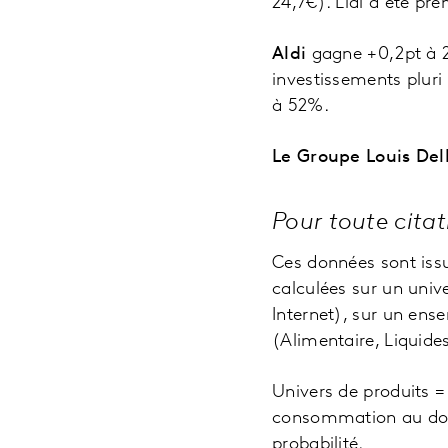
24,7€). Lidl a été pr
Aldi
gagne +0,2pt à 2
investissements pluri
à 52%.
Le Groupe Louis Del
Pour toute cita
Ces données sont issu
calculées sur un univ
Internet), sur un en
(Alimentaire, Liquide
Univers de produits 
consommation au domi
probabilité.