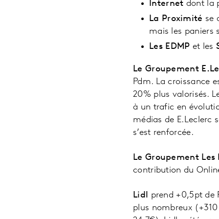
Internet
dont la 
La Proximité
se d
mais les paniers 
Les EDMP
et les
Le Groupement E.L
Pdm. La croissance es
20% plus valorisés. L
à un trafic en évoluti
médias de E.Leclerc s
s’est renforcée.
Le Groupement Les 
contribution du Onlin
Lidl
prend +0,5pt de P
plus nombreux (+310 0