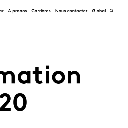
ar
A propos
Carrières
Nous contacter
Global
mation
020