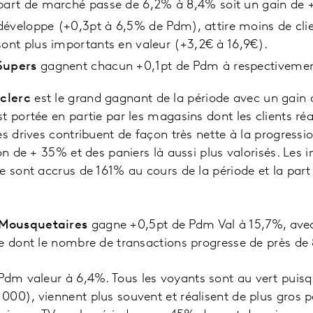
part de marché passe de 6,2% à 8,4% soit un gain de +
éveloppe (+0,3pt à 6,5% de Pdm), attire moins de clie
sont plus importants en valeur (+3,2€ à 16,9€).
Supers
gagnent chacun +0,1pt de Pdm à respectivemen
eclerc
est le grand gagnant de la période avec un gain 
t portée en partie par les magasins dont les clients réa
es drives contribuent de façon très nette à la progressi
on de + 35% et des paniers là aussi plus valorisés. Les 
e sont accrus de 161% au cours de la période et la part
Mousquetaires
gagne +0,5pt de Pdm Val à 15,7%, avec
e dont le nombre de transactions progresse de près de 
dm valeur à 6,4%. Tous les voyants sont au vert puisqu
00), viennent plus souvent et réalisent de plus gros p