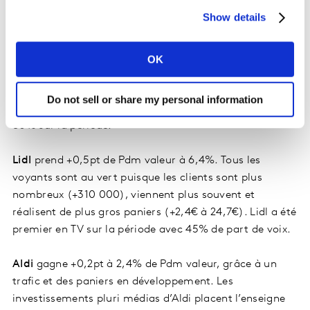
pluri médias de E.Leclerc se sont accrus de 161% au
Show details
cours de la période et la part de voix prospectus s’est
renforcée.
OK
Le Groupement Les Mousquetaires
gagne +0,5pt de
Pdm Val à 15,7%, avec une forte contribution du Online
Do not sell or share my personal information
dont le nombre de transactions progresse de près de
80% sur la période.
Lidl
prend +0,5pt de Pdm valeur à 6,4%. Tous les
voyants sont au vert puisque les clients sont plus
nombreux (+310 000), viennent plus souvent et
réalisent de plus gros paniers (+2,4€ à 24,7€). Lidl a été
premier en TV sur la période avec 45% de part de voix.
Aldi
gagne +0,2pt à 2,4% de Pdm valeur, grâce à un
trafic et des paniers en développement. Les
investissements pluri médias d’Aldi placent l’enseigne