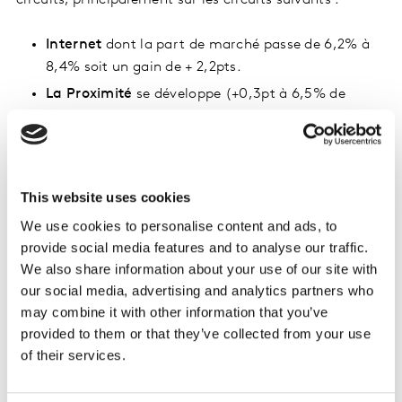
circuits, principalement sur les circuits suivants :
Internet
dont la part de marché passe de 6,2% à
8,4% soit un gain de + 2,2pts.
La Proximité
se développe (+0,3pt à 6,5% de
Pdm), attire moins de clients sur la période mais
les paniers sont plus importants en valeur (+3,2€ à
16,9€).
Les EDMP
et les
Supers
gagnent chacun +0,1pt de
This website uses cookies
Pdm à respectivement 10,7% et 24,8%.
We use cookies to personalise content and ads, to
provide social media features and to analyse our traffic.
Le Groupement E.Leclerc
est le grand gagnant de la
We also share information about your use of our site with
période avec un gain de +1,9 pt à 23,3% de Pdm. La
our social media, advertising and analytics partners who
croissance est portée en partie par les magasins dont
may combine it with other information that you’ve
les clients réalisent des paniers 20% plus valorisés. Les
provided to them or that they’ve collected from your use
drives contribuent de façon très nette à la progression
of their services.
de E.Leclerc grâce à un trafic en évolution de + 35% et
des paniers là aussi plus valorisés. Les investissements