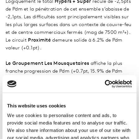
Logiquement le total
Hypers + Super
recule de -2,5pts
de Pdm et la pénétration de cet ensemble s’abaisse de
-2,1pts. Les difficultés sont principalement visibles sur
les plus larges surfaces dans un contexte de couvre-feu
et de centre commerciaux fermés (mag de 7500 m²+).
Le circuit
Proximité
demeure solide à 6.2% de Pdm
valeur (+0.1pt).
Le Groupement Les Mousquetaires
affiche la plus
franche progression de Pdm (+0.7pt, 15.9% de Pdm
valeur) ; un gain attribuable à la fois au canal internet
et aux magasins ITM.
Le Groupement E.Leclerc
atteint 22.3% de Pdm valeur
This website uses cookies
sur la période, en progrès de +0.6pt.
We use cookies to personalise content and ads, to
provide social media features and to analyse our traffic.
Lidl
gagne +0.4pt à 6.6% de Pdm et l’enseigne pèse
We also share information about your use of our site with
près de 9% de Pdm en nombre d’articles. L’enseigne
our social media, advertising and analytics partners who