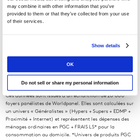
parvient à attirer 420 000 foyers supplémentaires et
may combine it with other information that you’ve
développe le niveau de fidélité de ses clients. La cote
provided to them or that they’ve collected from your use
d’amour s’améliore et Lidl est mieux perçue sur
of their services.
plusieurs fondamentaux du commerce comme le choix
ou la promotion.
Show details
Le Groupement U
progresse de +0.4pt à 11.2% de Pdm
valeur.
OK
Pour toute citation de données source :
Kantar – panel
Worldpanel 2021
Do not sell or share my personal information
Ces données sont issues d’un échantillon de 20 000
foyers panélistes de Worldpanel. Elles sont calculées sur
un univers « Généralistes » (Hypers + Supers + EDMP +
Proximité + Internet) et représentent les dépenses des
ménages ordinaires en PGC + FRAIS LS* pour la
consommation au domicile. *Univers de produits PGC