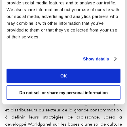
provide social media features and to analyse our traffic.
Kantar se félicite également de l'ascension de Josep
We also share information about your use of our site with
Montserrat au poste de Chairman de Worldpanel. Il
our social media, advertising and analytics partners who
jouera un rôle de conseiller auprès de Guillaume et de
may combine it with other information that you’ve
l'équipe de direction de Worldpanel, ce qui permettra à
provided to them or that they’ve collected from your use
Kantar et ses clients de continuer de bénéficier de son
of their services.
expertise et de sa connaissance des consommateurs,
ainsi que de sa passion pour l’activité de Kantar. Josep
a intégré Worldpanel en 1994 et il a été nommé CEO en
Show details
2007. En 14 ans, il a construit une entreprise de
renommée mondiale, et une référence dans l'industrie
des données et leur monétisation dans près de 50 pays.
OK
Avec un panel de plus d'1,5 million d'acheteurs dans le
Do not sell or share my personal information
monde entier et grâce au leadership de Josep, Kantar
est désormais en mesure d'aider les grandes marques
et distributeurs du secteur de la grande consommation
à définir leurs stratégies de croissance. Josep a
développé Worldpanel sur les bases d'une solide culture