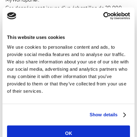
MyWorldpanel.
Ces données sont issues d’un échantillon de 20 000
foyers panélistes de Worldpanel. Elles sont calculées sur
un univers « Généralistes » (Hypers + Supers + EDMP +
Proximité + Internet) et représentent les dépenses des
This website uses cookies
ménages ordinaires en PGC + FRAIS LS* pour la
consommation au domicile.
We use cookies to personalise content and ads, to
*Univers de produits PGC + FRAIS LS = Produits de
provide social media features and to analyse our traffic.
We also share information about your use of our site with
Grande Consommation et Frais Libre-Service
our social media, advertising and analytics partners who
(Alimentaire, Liquides, Hygiène beauté, Entretien). Ne
may combine it with other information that you’ve
sont pas intégrés les achats de produits PGC-FLS "Anti-
provided to them or that they’ve collected from your use
Gaspillage», les achats de produits frais traditionnels
of their services.
(Boucherie, Fruits et Légumes, Poissonnerie…), les vins
et le non alimentaire.
Ces données sont issues d’un panel et ont donc une
Show details
valeur de probabilité.
DECOUVREZ LES PARTS DE MARCHE EN LIGNE ET
OK