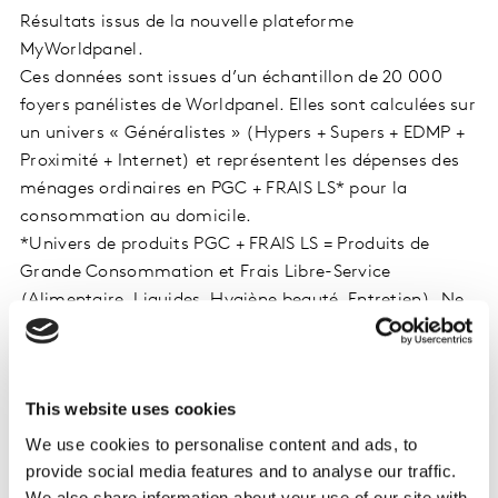
Résultats issus de la nouvelle plateforme
MyWorldpanel.
Ces données sont issues d’un échantillon de 20 000
foyers panélistes de Worldpanel. Elles sont calculées sur
un univers « Généralistes » (Hypers + Supers + EDMP +
Proximité + Internet) et représentent les dépenses des
ménages ordinaires en PGC + FRAIS LS* pour la
consommation au domicile.
*Univers de produits PGC + FRAIS LS = Produits de
Grande Consommation et Frais Libre-Service
(Alimentaire, Liquides, Hygiène beauté, Entretien). Ne
sont pas intégrés les achats de produits PGC-FLS "Anti-
Gaspillage», les achats de produits frais traditionnels
(Boucherie, Fruits et Légumes, Poissonnerie…), les vins
This website uses cookies
et le non alimentaire.
Ces données sont issues d’un panel et ont donc une
We use cookies to personalise content and ads, to
valeur de probabilité.
provide social media features and to analyse our traffic.
We also share information about your use of our site with