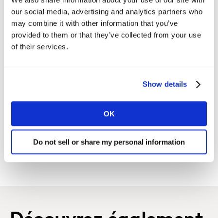
DECOUVREZ LES PARTS DE MARCHE EN LIGNE ET
our social media, advertising and analytics partners who
may combine it with other information that you’ve
INTEGREZ NOTRE DATAVISUALISATION A VOTRE SITE
provided to them or that they’ve collected from your use
INTERNET / BLOG (EMBED CODE) :
of their services.
Show details
OK
NOUS CONTACTER
Do not sell or share my personal information