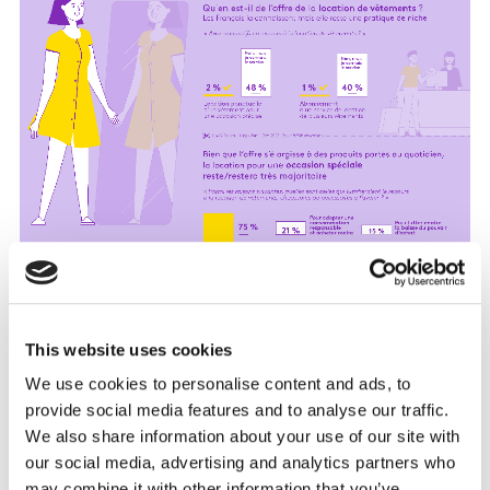
This website uses cookies
We use cookies to personalise content and ads, to
provide social media features and to analyse our traffic.
« La location de vêtements est une nouvelle manière
We also share information about your use of our site with
d’adopter une consommation responsable car elle
our social media, advertising and analytics partners who
contribue à acheter moins tout en permettant de
may combine it with other information that you’ve