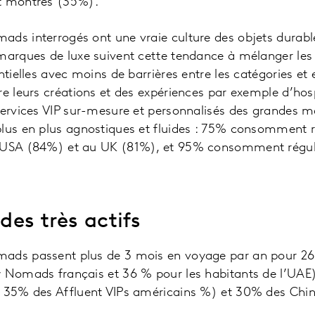
t montres (35%).
ads interrogés ont une vraie culture des objets durabl
 marques de luxe suivent cette tendance à mélanger le
ntielles avec moins de barrières entre les catégories et
e leurs créations et des expériences par exemple d’hospi
services VIP sur-mesure et personnalisés des grandes ma
plus en plus agnostiques et fluides : 75% consomment 
x USA (84%) et au UK (81%), et 95% consomment régul
des très actifs
mads passent plus de 3 mois en voyage par an pour 2
 Nomads français et 36 % pour les habitants de l’UAE) 
. 35% des Affluent VIPs américains %) et 30% des Chi