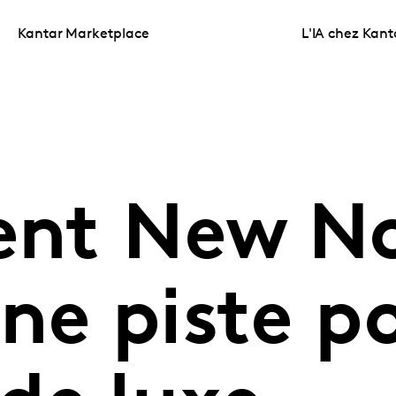
Kantar Marketplace
L'IA chez Kant
uent New 
ne piste po