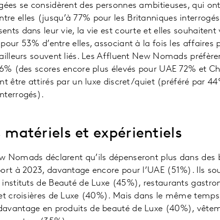
gées se considèrent des personnes ambitieuses, qui ont 
e elles (jusqu’à 77% pour les Britanniques interrogés) ;
ts dans leur vie, la vie est courte et elles souhaitent v
our 53% d’entre elles, associant à la fois les affaires p
ailleurs souvent liés. Les Affluent New Nomads préfèr
 56% (des scores encore plus élevés pour UAE 72% et C
t être attirés par un luxe discret /quiet (préféré par 4
nterrogés).
s matériels et expérientiels
w Nomads déclarent qu’ils dépenseront plus dans des b
port à 2023, davantage encore pour l’UAE (51%). Ils so
 instituts de Beauté de Luxe (45%), restaurants gastr
et croisières de Luxe (40%). Mais dans le même temps,
avantage en produits de beauté de Luxe (40%), vêtem