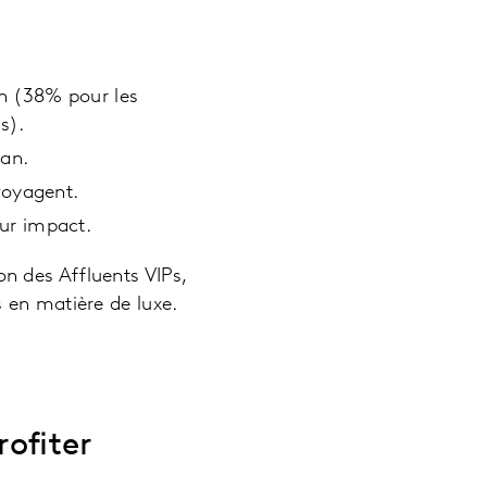
n (38% pour les
s).
 an.
voyagent.
ur impact.
n des Affluents VIPs,
 en matière de luxe.
rofiter