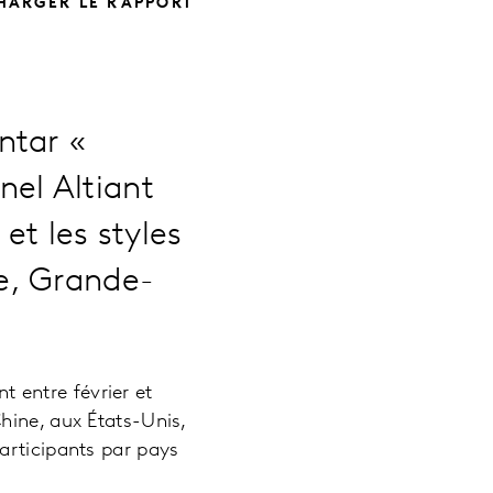
HARGER LE RAPPORT
ntar «
el Altiant
et les styles
e, Grande-
.
 entre février et
hine, aux États-Unis,
articipants par pays