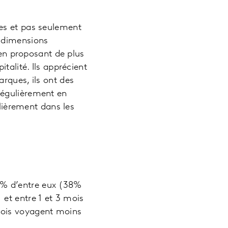
es et pas seulement
s dimensions
 en proposant de plus
talité. Ils apprécient
rques, ils ont des
régulièrement en
ièrement dans les
6% d’entre eux (38%
et entre 1 et 3 mois
nois voyagent moins