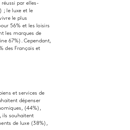
réussi par elles-
 le luxe et le
ivre le plus
our 56% et les loisirs
ent les marques de
hine 67%). Cependant,
4% des Français et
iens et services de
uhaitent dépenser
onomiques, (44%),
 ils souhaitent
ents de luxe (38%),