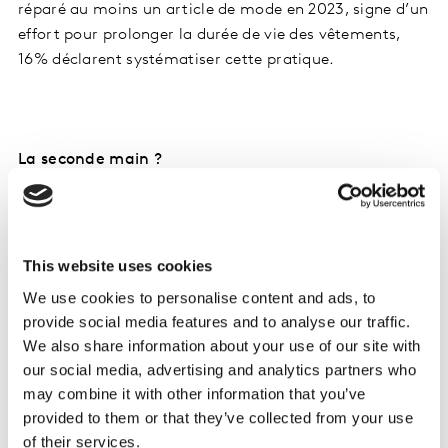
réparé au moins un article de mode en 2023, signe d’un
effort pour prolonger la durée de vie des vêtements,
16% déclarent systématiser cette pratique.
La seconde main ?
Le marché de la seconde main représente aujourd’hui
This website uses cookies
environ 5% du marché global de la mode en France,
We use cookies to personalise content and ads, to
mais est amené à grossir avec 23% des Français qui
provide social media features and to analyse our traffic.
projettent d’acheter de la mode d’occasion à l’avenir.
We also share information about your use of our site with
Une alternative de consommation qui devrait se
our social media, advertising and analytics partners who
pérenniser, les Français envisageant d'acheter des
may combine it with other information that you’ve
articles de meilleure qualité dans le futur.
provided to them or that they’ve collected from your use
of their services.