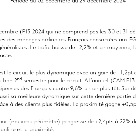
Période du 02 décembre au 29 décembre 2024
écembre (P13 2024 qui ne comprend pas les 30 et 31 d
es des ménages ordinaires Français consacrées aux PG
généralistes. Le trafic baisse de -2,2% et en moyenne, l
acte.
 est le circuit le plus dynamique avec un gain de +1,2p
nd
ès bon 2
semestre pour le circuit. A l’annuel (CAM P13 
penses des Français contre 9,6% un an plus tôt. Sur dé
ssi sa meilleure dynamique sur cette dernière partie 
ce à des clients plus fidèles. La proximité gagne
+0,5p
our (nouveau périmètre) progresse de +2,4pt
s
à 22% de
online et la proximité.