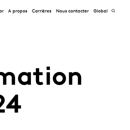
ar
A propos
Carrières
Nous contacter
Global
mation
24