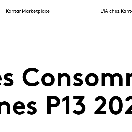
Kantar Marketplace
L'IA chez Kant
es Consom
nes P13 20