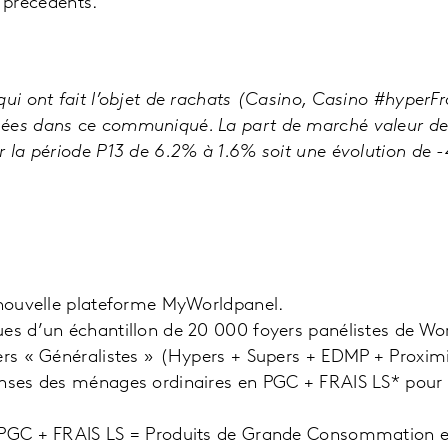
 précédents.
qui ont fait l’objet de rachats (Casino, Casino #hyperF
ées dans ce communiqué. La part de marché valeur de
r la période P13 de 6.2% à 1.6% soit une évolution de 
 nouvelle plateforme MyWorldpanel.
es d’un échantillon de 20 000 foyers panélistes de Wor
ers « Généralistes » (Hypers + Supers + EDMP + Proximit
enses des ménages ordinaires en PGC + FRAIS LS* pou
 PGC + FRAIS LS = Produits de Grande Consommation et 