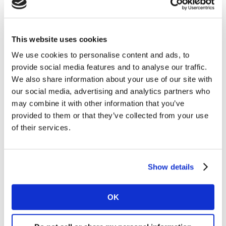
comme note environnementale, 5.53 comme note
sociale sur une échelle de 1 à 7, 4 étant la note
médiane) alors que le secteur lui-même ne répond
This website uses cookies
pas suffisamment aux attentes en matière de RSE
We use cookies to personalise content and ads, to
(Index Sustainability Sector de -36).
provide social media features and to analyse our traffic.
Dans le secteur des cosmétiques et du maquillage,
We also share information about your use of our site with
Yves Rocher obtient la note de 5.26 pour son
our social media, advertising and analytics partners who
impact environnemental, alors que le secteur
may combine it with other information that you’ve
affiche
un Index Sustainability Sector de -23
provided to them or that they’ve collected from your use
seulement
.
of their services.
Show details
À propos de l’étude
OK
L’étude Kantar Sustainability Sector Index en est à la
3e édition. Elle a été menée en juillet 2022 dans 33